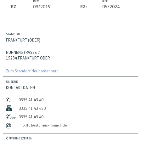
km
km
EZ:
09/2019
EZ:
05/2024
STANDORT
FRANKFURT (ODER)
NUHNENSTRASSE 7
15234 FRANKFURT ODER
Zum Standort Neuhardenberg
UNSERE
KONTAKTDATEN
0335 41 43 40
0335 41 43 450
0335 41 43 40
info.ffo@autohaus-minnich.de
ÖFFNUNGSZEITEN