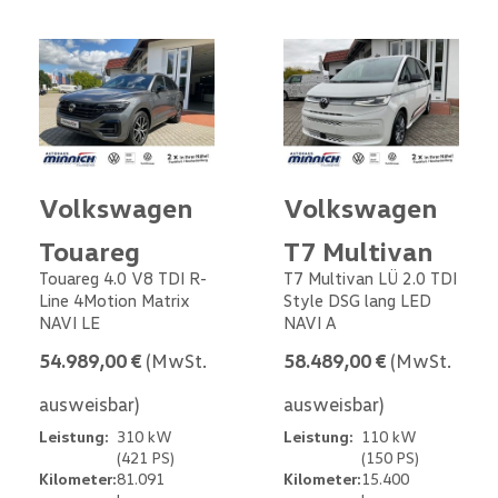
Volkswagen
Volkswagen
Touareg
T7 Multivan
Touareg 4.0 V8 TDI R-
T7 Multivan LÜ 2.0 TDI
Line 4Motion Matrix
Style DSG lang LED
NAVI LE
NAVI A
54.989,00 €
(MwSt.
58.489,00 €
(MwSt.
ausweisbar)
ausweisbar)
Leistung:
310 kW
Leistung:
110 kW
(421 PS)
(150 PS)
Kilometer:
81.091
Kilometer:
15.400