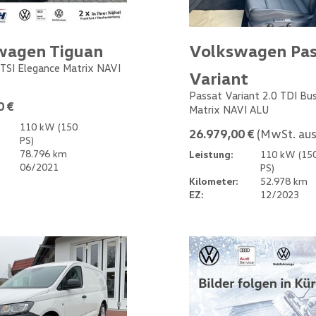
wagen Tiguan
Volkswagen Pas
 TSI Elegance Matrix NAVI
Variant
Passat Variant 2.0 TDI Bu
0 €
Matrix NAVI ALU
110 kW (150
26.979,00 €
(MwSt. aus
PS)
78.796 km
Leistung:
110 kW (15
06/2021
PS)
Kilometer:
52.978 km
EZ:
12/2023