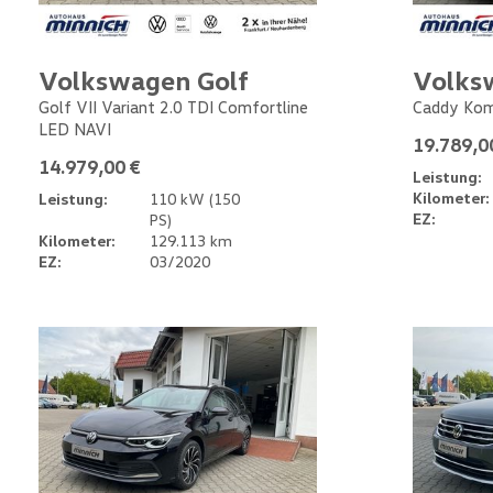
Volkswagen Golf
Volks
Golf VII Variant 2.0 TDI Comfortline
Caddy Kom
LED NAVI
19.789,0
14.979,00 €
Leistung:
Kilometer:
Leistung:
110 kW (150
EZ:
PS)
Kilometer:
129.113 km
EZ:
03/2020