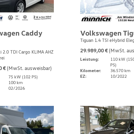
wagen Caddy
Volkswagen Ti
Tiguan 1.4 TSI eHybrid Ele
29.989,00 €
(MwSt. aus
i 2.0 TDI Cargo KLIMA AHZ
rei
Leistung:
110 kW (15
PS)
0 €
(MwSt. ausweisbar)
Kilometer:
36.570 km
EZ:
10/2022
75 kW (102 PS)
100 km
02/2026