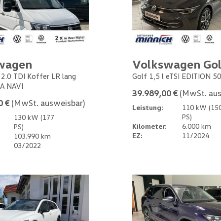
wagen
Volkswagen Gol
 2.0 TDI Koffer LR lang
Golf 1,5 l eTSI EDITION 5
A NAVI
39.989,00 €
(MwSt. aus
0 €
(MwSt. ausweisbar)
Leistung:
110 kW (15
PS)
130 kW (177
Kilometer:
6.000 km
PS)
EZ:
11/2024
103.990 km
03/2022