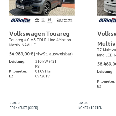
Volkswagen Touareg
Volks
Touareg 4.0 V8 TDI R-Line 4Motion
Multi
Matrix NAVI LE
T7 Multiva
54.989,00 €
(MwSt. ausweisbar)
lang LED 
Leistung:
310 kW (421
58.489,0
PS)
Kilometer:
81.091 km
Leistung:
EZ:
09/2019
Kilometer:
EZ:
STANDORT
UNSERE
FRANKFURT (ODER)
KONTAKTDATEN