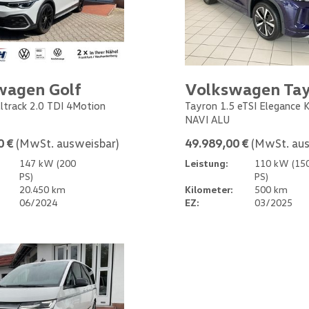
wagen Golf
Volkswagen Ta
Alltrack 2.0 TDI 4Motion
Tayron 1.5 eTSI Elegance
NAVI ALU
0 €
(MwSt. ausweisbar)
49.989,00 €
(MwSt. aus
147 kW (200
Leistung:
110 kW (15
PS)
PS)
20.450 km
Kilometer:
500 km
06/2024
EZ:
03/2025