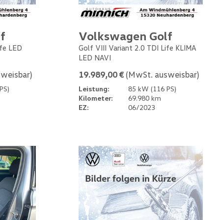
f
Volkswagen Golf
ife LED
Golf VIII Variant 2.0 TDI Life KLIMA
LED NAVI
weisbar)
19.989,00 €
(MwSt. ausweisbar)
PS)
Leistung:
85 kW (116 PS)
Kilometer:
69.980 km
EZ:
06/2023