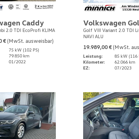
wagen Caddy
Volkswagen Gol
bi 2.0 TDI EcoProfi KLIMA
Golf VIII Variant 2.0 TDI L
NAVI ALU
0 €
(MwSt. ausweisbar)
19.989,00 €
(MwSt. aus
75 kW (102 PS)
79.850 km
Leistung:
85 kW (116 
01/2022
Kilometer:
62.066 km
EZ:
07/2023