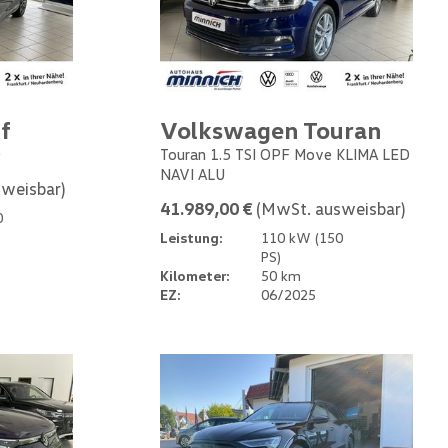
f
Volkswagen Touran
0
Touran 1.5 TSI OPF Move KLIMA LED
NAVI ALU
weisbar)
41.989,00 €
(MwSt. ausweisbar)
0
Leistung:
110 kW (150
PS)
Kilometer:
50 km
EZ:
06/2025