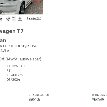
wagen T7
van
n LÜ 2.0 TDI Style DSG
NAVI A
0 €
(MwSt. ausweisbar)
110 kW (150
PS)
15.400 km
05/2024
ÖFFNUNGSZEITEN
ÖFFNUNGSZE
SERVICE
VERKAUF