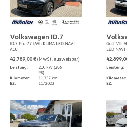
Volkswagen ID.7
Volks
ID.7 Pro 77 kWh KLIMA LED NAVI
Golf VIII 
ALU
LED NAVI
42.789,00 €
(MwSt. ausweisbar)
42.899,0
Leistung:
210 kW (286
Leistung:
PS)
Kilometer:
11.337 km
Kilometer:
EZ:
11/2023
EZ: