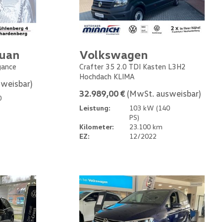
guan
Volkswagen
gance
Crafter 35 2.0 TDI Kasten L3H2
Hochdach KLIMA
weisbar)
32.989,00 €
(MwSt. ausweisbar)
0
Leistung:
103 kW (140
PS)
Kilometer:
23.100 km
EZ:
12/2022