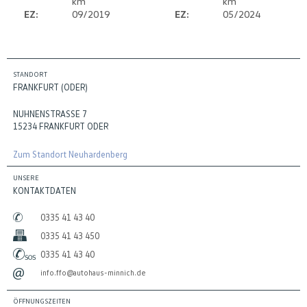
km
km
EZ:
09/2019
EZ:
05/2024
STANDORT
FRANKFURT (ODER)
NUHNENSTRASSE 7
15234 FRANKFURT ODER
Zum Standort Neuhardenberg
UNSERE
KONTAKTDATEN
0335 41 43 40
0335 41 43 450
0335 41 43 40
info.ffo@autohaus-minnich.de
ÖFFNUNGSZEITEN