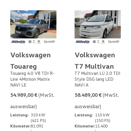
Volkswagen
Volkswagen
Touareg
T7 Multivan
Touareg 4.0 V8 TDI R-
T7 Multivan LÜ 2.0 TDI
Line 4Motion Matrix
Style DSG lang LED
NAVI LE
NAVI A
54.989,00 €
(MwSt.
58.489,00 €
(MwSt.
ausweisbar)
ausweisbar)
Leistung:
310 kW
Leistung:
110 kW
(421 PS)
(150 PS)
Kilometer:
81.091
Kilometer:
15.400