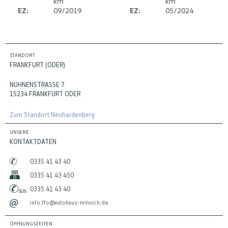
km
km
EZ:
09/2019
EZ:
05/2024
STANDORT
FRANKFURT (ODER)
NUHNENSTRASSE 7
15234 FRANKFURT ODER
Zum Standort Neuhardenberg
UNSERE
KONTAKTDATEN
0335 41 43 40
0335 41 43 450
0335 41 43 40
info.ffo@autohaus-minnich.de
ÖFFNUNGSZEITEN