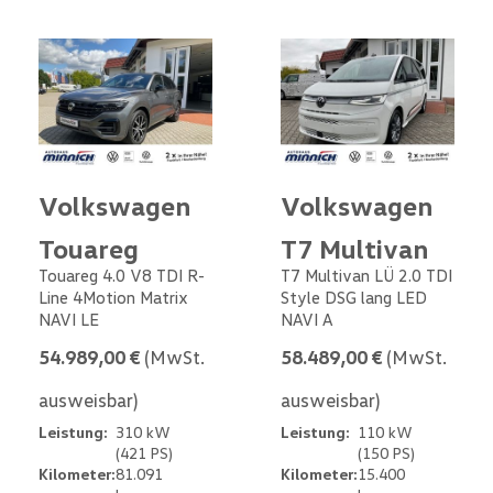
Volkswagen
Volkswagen
Touareg
T7 Multivan
Touareg 4.0 V8 TDI R-
T7 Multivan LÜ 2.0 TDI
Line 4Motion Matrix
Style DSG lang LED
NAVI LE
NAVI A
54.989,00 €
(MwSt.
58.489,00 €
(MwSt.
ausweisbar)
ausweisbar)
Leistung:
310 kW
Leistung:
110 kW
(421 PS)
(150 PS)
Kilometer:
81.091
Kilometer:
15.400