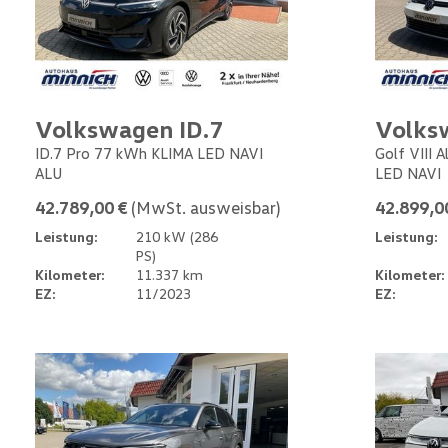
Volkswagen ID.7
Volks
ID.7 Pro 77 kWh KLIMA LED NAVI
Golf VIII 
ALU
LED NAVI
42.789,00 €
(MwSt. ausweisbar)
42.899,0
Leistung:
210 kW (286
Leistung:
PS)
Kilometer:
11.337 km
Kilometer:
EZ:
11/2023
EZ: