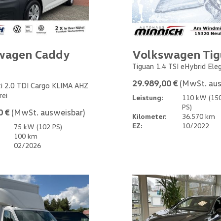
wagen Caddy
Volkswagen Ti
Tiguan 1.4 TSI eHybrid Ele
29.989,00 €
(MwSt. aus
i 2.0 TDI Cargo KLIMA AHZ
rei
Leistung:
110 kW (15
PS)
0 €
(MwSt. ausweisbar)
Kilometer:
36.570 km
EZ:
10/2022
75 kW (102 PS)
100 km
02/2026