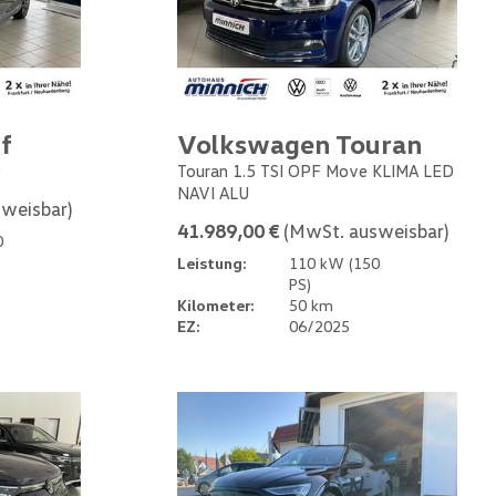
f
Volkswagen Touran
0
Touran 1.5 TSI OPF Move KLIMA LED
NAVI ALU
weisbar)
41.989,00 €
(MwSt. ausweisbar)
0
Leistung:
110 kW (150
PS)
Kilometer:
50 km
EZ:
06/2025