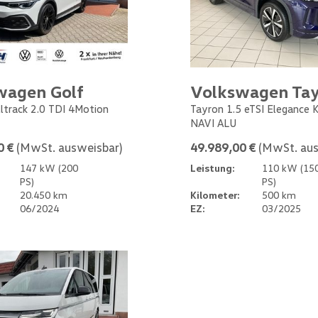
wagen Golf
Volkswagen Ta
Alltrack 2.0 TDI 4Motion
Tayron 1.5 eTSI Elegance
NAVI ALU
0 €
(MwSt. ausweisbar)
49.989,00 €
(MwSt. aus
147 kW (200
Leistung:
110 kW (15
PS)
PS)
20.450 km
Kilometer:
500 km
06/2024
EZ:
03/2025