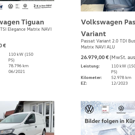
wagen Tiguan
Volkswagen Pas
 TSI Elegance Matrix NAVI
Variant
Passat Variant 2.0 TDI Bu
0 €
Matrix NAVI ALU
110 kW (150
26.979,00 €
(MwSt. aus
PS)
78.796 km
Leistung:
110 kW (15
06/2021
PS)
Kilometer:
52.978 km
EZ:
12/2023