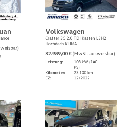
guan
Volkswagen
gance
Crafter 35 2.0 TDI Kasten L3H2
Hochdach KLIMA
weisbar)
32.989,00 €
(MwSt. ausweisbar)
0
Leistung:
103 kW (140
PS)
Kilometer:
23.100 km
EZ:
12/2022