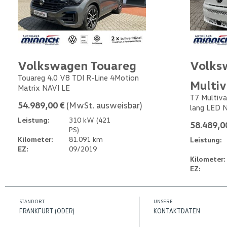
Volkswagen Touareg
Volks
Touareg 4.0 V8 TDI R-Line 4Motion
Multi
Matrix NAVI LE
T7 Multiva
54.989,00 €
(MwSt. ausweisbar)
lang LED 
Leistung:
310 kW (421
58.489,0
PS)
Kilometer:
81.091 km
Leistung:
EZ:
09/2019
Kilometer:
EZ:
STANDORT
UNSERE
FRANKFURT (ODER)
KONTAKTDATEN