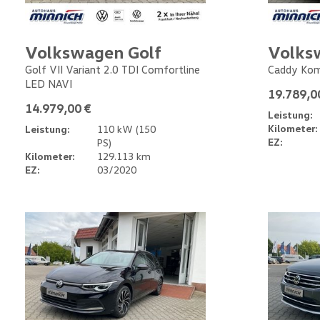
Volkswagen Golf
Volks
Golf VII Variant 2.0 TDI Comfortline
Caddy Kom
LED NAVI
19.789,0
14.979,00 €
Leistung:
Kilometer:
Leistung:
110 kW (150
EZ:
PS)
Kilometer:
129.113 km
EZ:
03/2020