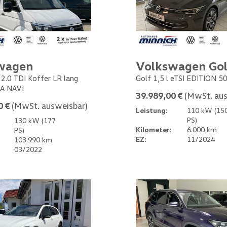
wagen
Volkswagen Gol
 2.0 TDI Koffer LR lang
Golf 1,5 l eTSI EDITION 5
A NAVI
39.989,00 €
(MwSt. aus
0 €
(MwSt. ausweisbar)
Leistung:
110 kW (15
PS)
130 kW (177
Kilometer:
6.000 km
PS)
EZ:
11/2024
103.990 km
03/2022