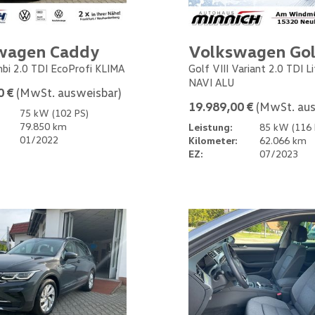
wagen Caddy
Volkswagen Gol
bi 2.0 TDI EcoProfi KLIMA
Golf VIII Variant 2.0 TDI L
NAVI ALU
0 €
(MwSt. ausweisbar)
19.989,00 €
(MwSt. aus
75 kW (102 PS)
79.850 km
Leistung:
85 kW (116 
01/2022
Kilometer:
62.066 km
EZ:
07/2023