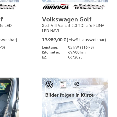
f
Volkswagen Golf
ife LED
Golf VIII Variant 2.0 TDI Life KLIMA
LED NAVI
weisbar)
19.989,00 €
(MwSt. ausweisbar)
PS)
Leistung:
85 kW (116 PS)
Kilometer:
69.980 km
EZ:
06/2023