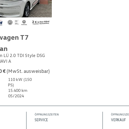
wagen T7
van
n LÜ 2.0 TDI Style DSG
NAVI A
0 €
(MwSt. ausweisbar)
110 kW (150
PS)
15.400 km
05/2024
ÖFFNUNGSZEITEN
ÖFFNUNGSZE
SERVICE
VERKAUF