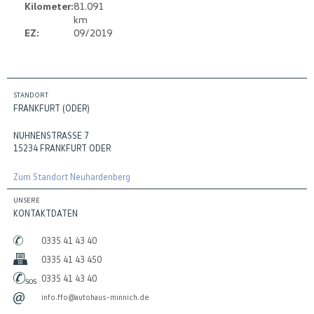
Kilometer:
81.091
km
EZ:
09/2019
STANDORT
FRANKFURT (ODER)
NUHNENSTRASSE 7
15234 FRANKFURT ODER
Zum Standort Neuhardenberg
UNSERE
KONTAKTDATEN
0335 41 43 40
0335 41 43 450
0335 41 43 40
info.ffo@autohaus-minnich.de