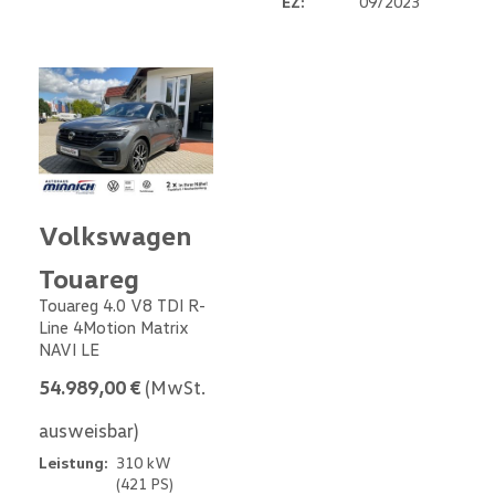
EZ:
09/2023
Volkswagen
Touareg
Touareg 4.0 V8 TDI R-
Line 4Motion Matrix
NAVI LE
54.989,00 €
(MwSt.
ausweisbar)
Leistung:
310 kW
(421 PS)