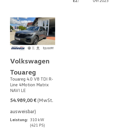
EZ:
09/2023
Volkswagen
Touareg
Touareg 4.0 V8 TDI R-
Line 4Motion Matrix
NAVI LE
54.989,00 €
(MwSt.
ausweisbar)
Leistung:
310 kW
(421 PS)