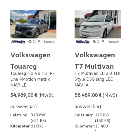
Volkswagen
Volkswagen
Touareg
T7 Multivan
Touareg 4.0 V8 TDI R-
T7 Multivan LÜ 2.0 TDI
Line 4Motion Matrix
Style DSG lang LED
NAVI LE
NAVI A
54.989,00 €
(MwSt.
58.489,00 €
(MwSt.
ausweisbar)
ausweisbar)
Leistung:
310 kW
Leistung:
110 kW
(421 PS)
(150 PS)
Kilometer:
81.091
Kilometer:
15.400