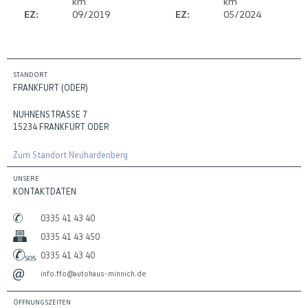
km
km
EZ:
09/2019
EZ:
05/2024
STANDORT
FRANKFURT (ODER)
NUHNENSTRASSE 7
15234 FRANKFURT ODER
Zum Standort Neuhardenberg
UNSERE
KONTAKTDATEN
0335 41 43 40
0335 41 43 450
0335 41 43 40
info.ffo@autohaus-minnich.de
ÖFFNUNGSZEITEN