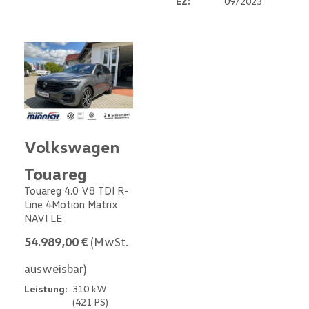
EZ:
09/2023
Volkswagen
Touareg
Touareg 4.0 V8 TDI R-
Line 4Motion Matrix
NAVI LE
54.989,00 €
(MwSt.
ausweisbar)
Leistung:
310 kW
(421 PS)