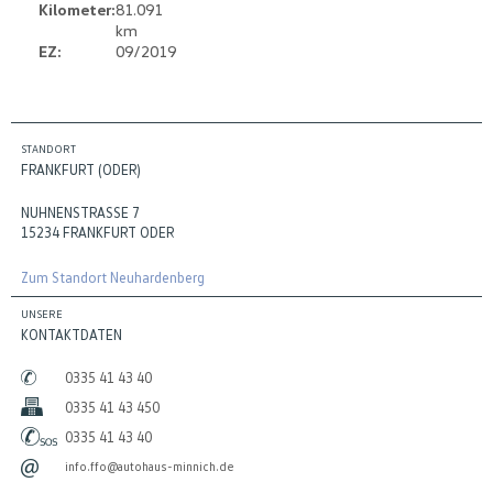
Kilometer:
81.091
km
EZ:
09/2019
STANDORT
FRANKFURT (ODER)
NUHNENSTRASSE 7
15234 FRANKFURT ODER
Zum Standort Neuhardenberg
UNSERE
KONTAKTDATEN
0335 41 43 40
0335 41 43 450
0335 41 43 40
info.ffo@autohaus-minnich.de