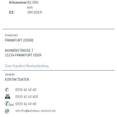
Kilometer:
81.091
km
EZ:
09/2019
STANDORT
FRANKFURT (ODER)
NUHNENSTRASSE 7
15234 FRANKFURT ODER
Zum Standort Neuhardenberg
UNSERE
KONTAKTDATEN
0335 41 43 40
0335 41 43 450
0335 41 43 40
info.ffo@autohaus-minnich.de