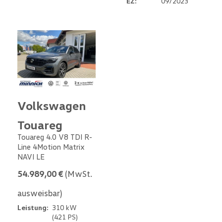
EZ:
09/2023
Volkswagen
Touareg
Touareg 4.0 V8 TDI R-
Line 4Motion Matrix
NAVI LE
54.989,00 €
(MwSt.
ausweisbar)
Leistung:
310 kW
(421 PS)