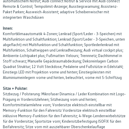
automatischem Notruf; Audi connect Notruf & Service mit Audi connect
Remote & Control; Tempolimit-Anzeige; Ausstiegswarnung; Assistenz-
Paket Parken; Ausweich-Assistent; adaptive Scheibenwischer mit
integrierten Waschdüsen
Innen:
Komfortklimaautomatik 4-Zonen; Lenkrad (Sport/Leder - 3-Speichen) mit
Multifunktion und Schaltfunktion; Lenkrad (Sport/Leder - 3-Speichen, unten
abgeflacht) mit Multifunktion und Schaltfunktion; Sportlederlenkrad mit
Multifunktion, Schaltwippen und Lenkradheizung; Audi virtual cockpit plus;
Ambiente-Lichtpaket plus; Fußmatten Velours; Trennnetz; Dachhimmel in
Stoff schwarz; Manuelle Gepäckraumabdeckung; Dekoreinlagen Carbon
Quadrat Struktur; 12 Volt Steckdose; Pedalerie und Fußstütze in Edelstahl;
Einstiegs LED mit Projektion vorne und hinten; Einstiegsleisten mit
Aluminiumeinlegern vorne und hinten, beleuchtet, vorne mit S-Schriftzug
Sitze + Polster:
Sitzbezug / Polsterung: Mikrofaser Dinamica / Leder Kombination mit Logo-
Prägung in Vordersitzlehnen; Sitzheizung vorn und hinten;
Komfortmittelarmlehne vorn; Vordersitze elektrisch einstellbar mit
Memory-Funktion für den Fahrersitz Vordersitze elektrisch einstellbar
inklusive Memory-Funktion für den Fahrersitz; 4-Wege-Lendenwirbelstütze
für die Vordersitze; Sportsitze vorn; Kindersitzbefestigung ISOFIX für den
Beifahrersitz; Sitze vorn mit ausziehbarer Oberschenkelauflage