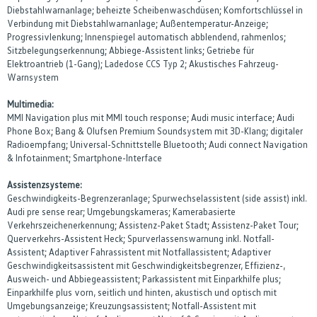
Diebstahlwarnanlage; beheizte Scheibenwaschdüsen; Komfortschlüssel in
Verbindung mit Diebstahlwarnanlage; Außentemperatur-Anzeige;
Progressivlenkung; Innenspiegel automatisch abblendend, rahmenlos;
Sitzbelegungserkennung; Abbiege-Assistent links; Getriebe für
Elektroantrieb (1-Gang); Ladedose CCS Typ 2; Akustisches Fahrzeug-
Warnsystem
Multimedia:
MMI Navigation plus mit MMI touch response; Audi music interface; Audi
Phone Box; Bang & Olufsen Premium Soundsystem mit 3D-Klang; digitaler
Radioempfang; Universal-Schnittstelle Bluetooth; Audi connect Navigation
& Infotainment; Smartphone-Interface
Assistenzsysteme:
Geschwindigkeits-Begrenzeranlage; Spurwechselassistent (side assist) inkl.
Audi pre sense rear; Umgebungskameras; Kamerabasierte
Verkehrszeichenerkennung; Assistenz-Paket Stadt; Assistenz-Paket Tour;
Querverkehrs-Assistent Heck; Spurverlassenswarnung inkl. Notfall-
Assistent; Adaptiver Fahrassistent mit Notfallassistent; Adaptiver
Geschwindigkeitsassistent mit Geschwindigkeitsbegrenzer, Effizienz-,
Ausweich- und Abbiegeassistent; Parkassistent mit Einparkhilfe plus;
Einparkhilfe plus vorn, seitlich und hinten, akustisch und optisch mit
Umgebungsanzeige; Kreuzungsassistent; Notfall-Assistent mit