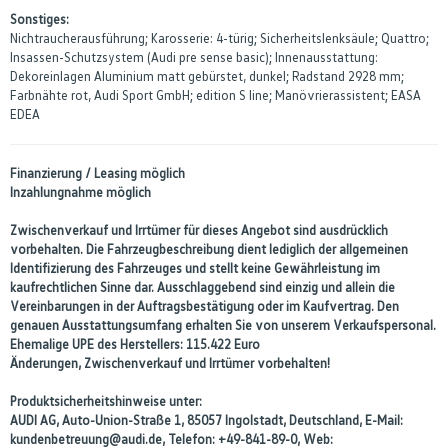
Sonstiges:
Nichtraucherausführung; Karosserie: 4-türig; Sicherheitslenksäule; Quattro;
Insassen-Schutzsystem (Audi pre sense basic); Innenausstattung:
Dekoreinlagen Aluminium matt gebürstet, dunkel; Radstand 2928 mm;
Farbnähte rot, Audi Sport GmbH; edition S line; Manövrierassistent; EASA
EDEA
Finanzierung / Leasing möglich
Inzahlungnahme möglich
Zwischenverkauf und Irrtümer für dieses Angebot sind ausdrücklich
vorbehalten. Die Fahrzeugbeschreibung dient lediglich der allgemeinen
Identifizierung des Fahrzeuges und stellt keine Gewährleistung im
kaufrechtlichen Sinne dar. Ausschlaggebend sind einzig und allein die
Vereinbarungen in der Auftragsbestätigung oder im Kaufvertrag. Den
genauen Ausstattungsumfang erhalten Sie von unserem Verkaufspersonal.
Ehemalige UPE des Herstellers: 115.422 Euro
Änderungen, Zwischenverkauf und Irrtümer vorbehalten!
Produktsicherheitshinweise unter:
AUDI AG, Auto-Union-Straße 1, 85057 Ingolstadt, Deutschland, E-Mail:
kundenbetreuung@audi.de, Telefon: +49-841-89-0, Web: