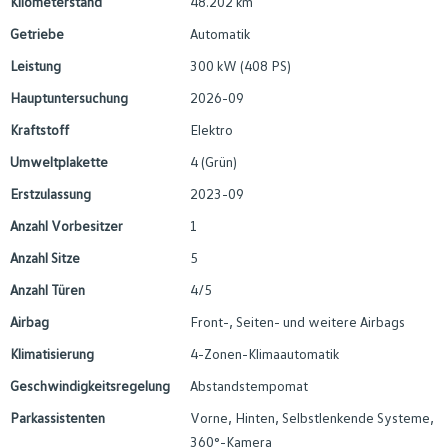
Kilometerstand
48.202 km
Getriebe
Automatik
Leistung
300 kW (408 PS)
Hauptuntersuchung
2026-09
Kraftstoff
Elektro
Umweltplakette
4 (Grün)
Erstzulassung
2023-09
Anzahl Vorbesitzer
1
Anzahl Sitze
5
Anzahl Türen
4/5
Airbag
Front-, Seiten- und weitere Airbags
Klimatisierung
4-Zonen-Klimaautomatik
Geschwindigkeitsregelung
Abstandstempomat
Parkassistenten
Vorne, Hinten, Selbstlenkende Systeme,
360°-Kamera