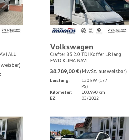
Volkswagen
NAVI ALU
Crafter 35 2.0 TDI Koffer LR lang
FWD KLIMA NAVI
weisbar)
38.789,00 €
(MwSt. ausweisbar)
2
Leistung:
130 kW (177
PS)
Kilometer:
103.990 km
EZ:
03/2022