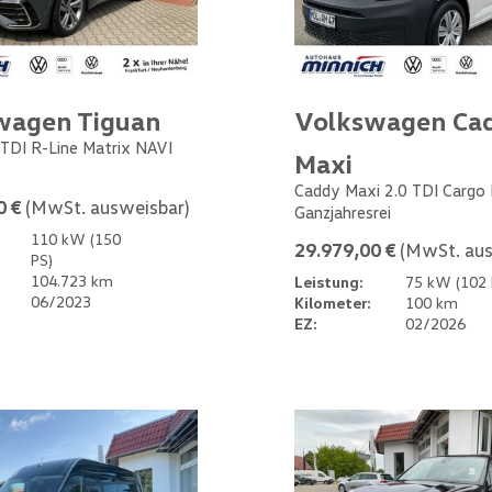
wagen Tiguan
Volkswagen Ca
 TDI R-Line Matrix NAVI
Maxi
Caddy Maxi 2.0 TDI Cargo
0 €
(MwSt. ausweisbar)
Ganzjahresrei
110 kW (150
29.979,00 €
(MwSt. aus
PS)
104.723 km
Leistung:
75 kW (102 
06/2023
Kilometer:
100 km
EZ:
02/2026