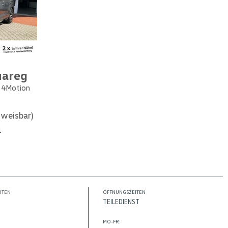
uareg
e 4Motion
weisbar)
1
ITEN
ÖFFNUNGSZEITEN
TEILEDIENST
MO-FR: