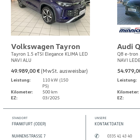
Volkswagen Tayron
Audi Q
Tayron 1.5 eTSI Elegance KLIMA LED
Q8 e-tron 
NAVI ALU
NAVI LED
49.989,00 €
(MwSt. ausweisbar)
54.979,0
Leistung:
110 kW (150
Leistung:
PS)
Kilometer:
500 km
Kilometer:
EZ:
03/2025
EZ:
STANDORT
UNSERE
FRANKFURT (ODER)
KONTAKTDATEN
NUHNENSTRASSE 7
0335 41 43 40