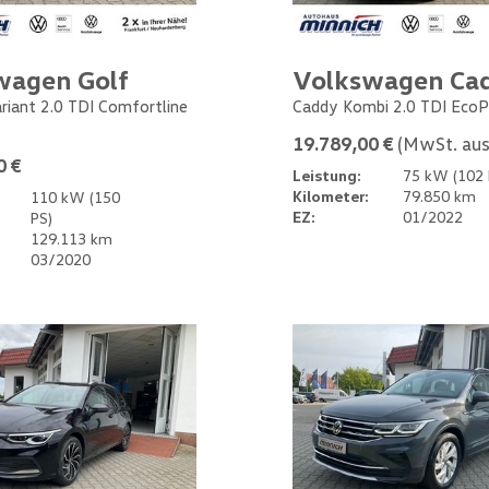
wagen Golf
Volkswagen Ca
ariant 2.0 TDI Comfortline
Caddy Kombi 2.0 TDI EcoP
19.789,00 €
(MwSt. aus
0 €
Leistung:
75 kW (102 
Kilometer:
79.850 km
110 kW (150
EZ:
01/2022
PS)
129.113 km
03/2020