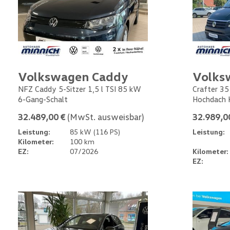
Volkswagen Caddy
Volks
NFZ Caddy 5-Sitzer 1,5 l TSI 85 kW
Crafter 35
6-Gang-Schalt
Hochdach 
32.489,00 €
(MwSt. ausweisbar)
32.989,0
Leistung:
85 kW (116 PS)
Leistung:
Kilometer:
100 km
EZ:
07/2026
Kilometer:
EZ: