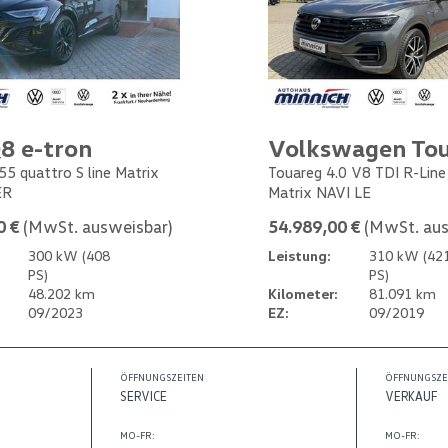
8 e-tron
Volkswagen To
55 quattro S line Matrix
Touareg 4.0 V8 TDI R-Lin
ER
Matrix NAVI LE
0 €
(MwSt. ausweisbar)
54.989,00 €
(MwSt. aus
300 kW (408
Leistung:
310 kW (42
PS)
PS)
48.202 km
Kilometer:
81.091 km
09/2023
EZ:
09/2019
ÖFFNUNGSZEITEN
ÖFFNUNGSZE
SERVICE
VERKAUF
MO-FR:
MO-FR: