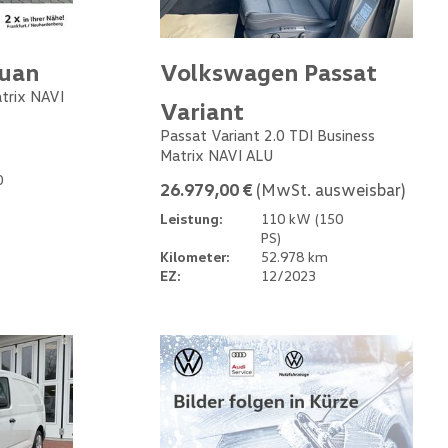
guan
Volkswagen Passat
atrix NAVI
Variant
Passat Variant 2.0 TDI Business
Matrix NAVI ALU
0
26.979,00 €
(MwSt. ausweisbar)
Leistung:
110 kW (150
PS)
Kilometer:
52.978 km
EZ:
12/2023