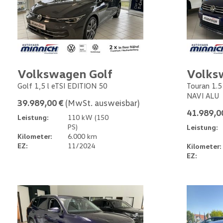
Volkswagen Golf
Volks
Golf 1,5 l eTSI EDITION 50
Touran 1.
NAVI ALU
39.989,00 €
(MwSt. ausweisbar)
41.989,0
Leistung:
110 kW (150
PS)
Leistung:
Kilometer:
6.000 km
EZ:
11/2024
Kilometer:
EZ: