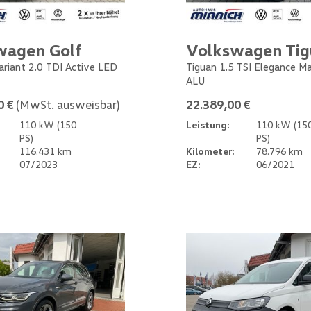
wagen Golf
Volkswagen Ti
Variant 2.0 TDI Active LED
Tiguan 1.5 TSI Elegance M
ALU
0 €
(MwSt. ausweisbar)
22.389,00 €
110 kW (150
Leistung:
110 kW (15
PS)
PS)
116.431 km
Kilometer:
78.796 km
07/2023
EZ:
06/2021