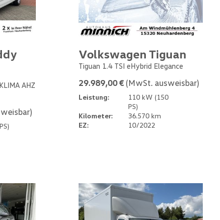
ddy
Volkswagen Tiguan
Tiguan 1.4 TSI eHybrid Elegance
29.989,00 €
(MwSt. ausweisbar)
 KLIMA AHZ
Leistung:
110 kW (150
PS)
weisbar)
Kilometer:
36.570 km
EZ:
10/2022
PS)