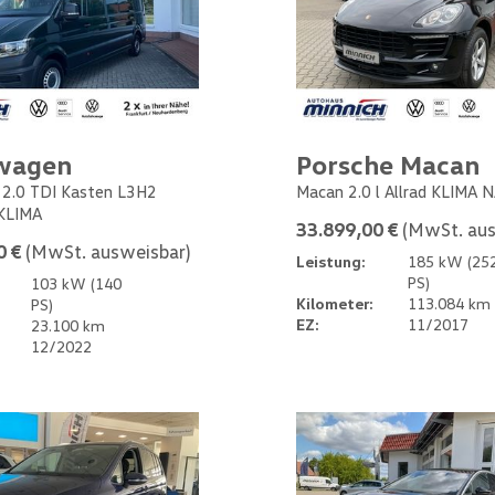
wagen
Porsche Macan
 2.0 TDI Kasten L3H2
Macan 2.0 l Allrad KLIMA 
KLIMA
33.899,00 €
(MwSt. aus
0 €
(MwSt. ausweisbar)
Leistung:
185 kW (25
PS)
103 kW (140
Kilometer:
113.084 km
PS)
EZ:
11/2017
23.100 km
12/2022