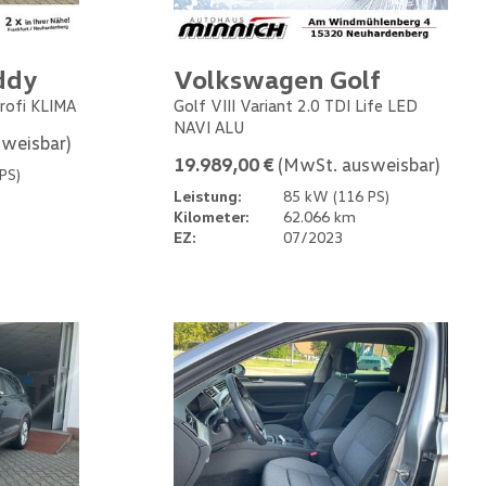
ddy
Volkswagen Golf
rofi KLIMA
Golf VIII Variant 2.0 TDI Life LED
NAVI ALU
weisbar)
19.989,00 €
(MwSt. ausweisbar)
PS)
Leistung:
85 kW (116 PS)
Kilometer:
62.066 km
EZ:
07/2023