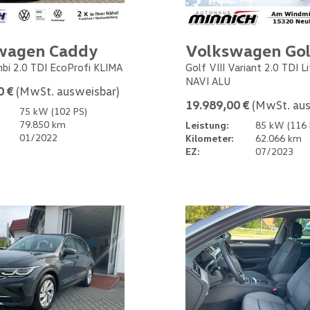
wagen Caddy
Volkswagen Gol
bi 2.0 TDI EcoProfi KLIMA
Golf VIII Variant 2.0 TDI L
NAVI ALU
0 €
(MwSt. ausweisbar)
19.989,00 €
(MwSt. aus
75 kW (102 PS)
79.850 km
Leistung:
85 kW (116 
01/2022
Kilometer:
62.066 km
EZ:
07/2023