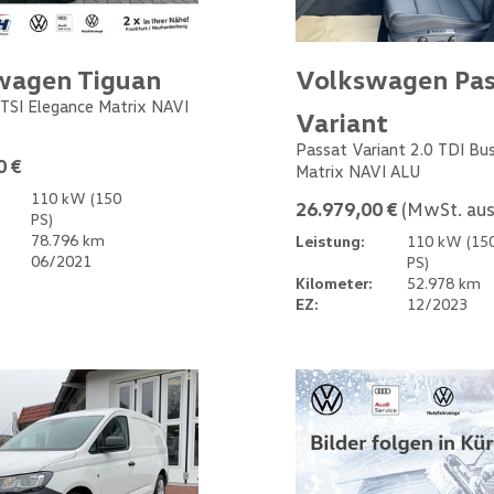
wagen Tiguan
Volkswagen Pas
 TSI Elegance Matrix NAVI
Variant
Passat Variant 2.0 TDI Bu
0 €
Matrix NAVI ALU
110 kW (150
26.979,00 €
(MwSt. aus
PS)
78.796 km
Leistung:
110 kW (15
06/2021
PS)
Kilometer:
52.978 km
EZ:
12/2023