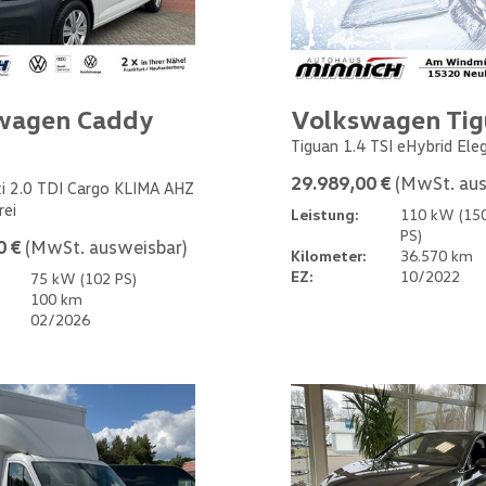
wagen Caddy
Volkswagen Ti
Tiguan 1.4 TSI eHybrid Ele
29.989,00 €
(MwSt. aus
i 2.0 TDI Cargo KLIMA AHZ
rei
Leistung:
110 kW (15
PS)
0 €
(MwSt. ausweisbar)
Kilometer:
36.570 km
EZ:
10/2022
75 kW (102 PS)
100 km
02/2026