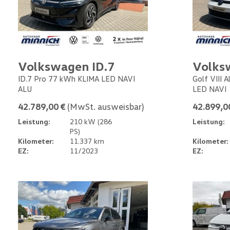
Volkswagen ID.7
Volks
ID.7 Pro 77 kWh KLIMA LED NAVI
Golf VIII 
ALU
LED NAVI
42.789,00 €
(MwSt. ausweisbar)
42.899,0
Leistung:
210 kW (286
Leistung:
PS)
Kilometer:
11.337 km
Kilometer:
EZ:
11/2023
EZ: