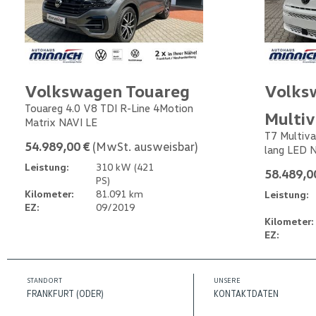
Volkswagen Touareg
Volks
Touareg 4.0 V8 TDI R-Line 4Motion
Multi
Matrix NAVI LE
T7 Multiva
54.989,00 €
(MwSt. ausweisbar)
lang LED 
Leistung:
310 kW (421
58.489,0
PS)
Kilometer:
81.091 km
Leistung:
EZ:
09/2019
Kilometer:
EZ:
STANDORT
UNSERE
FRANKFURT (ODER)
KONTAKTDATEN