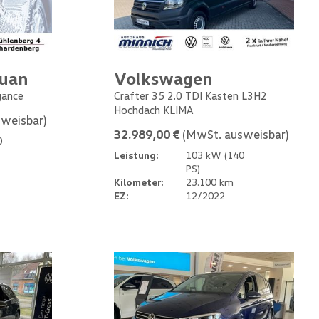
guan
Volkswagen
gance
Crafter 35 2.0 TDI Kasten L3H2
Hochdach KLIMA
weisbar)
32.989,00 €
(MwSt. ausweisbar)
0
Leistung:
103 kW (140
PS)
Kilometer:
23.100 km
EZ:
12/2022