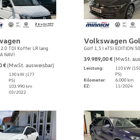
wagen
Volkswagen Gol
 2.0 TDI Koffer LR lang
Golf 1,5 l eTSI EDITION 5
A NAVI
39.989,00 €
(MwSt. aus
0 €
(MwSt. ausweisbar)
Leistung:
110 kW (15
PS)
130 kW (177
Kilometer:
6.000 km
PS)
EZ:
11/2024
103.990 km
03/2022