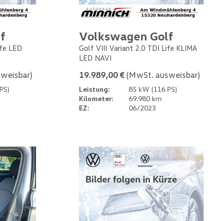
f
Volkswagen Golf
ife LED
Golf VIII Variant 2.0 TDI Life KLIMA
LED NAVI
weisbar)
19.989,00 €
(MwSt. ausweisbar)
PS)
Leistung:
85 kW (116 PS)
Kilometer:
69.980 km
EZ:
06/2023