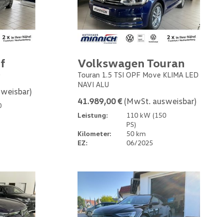
f
Volkswagen Touran
0
Touran 1.5 TSI OPF Move KLIMA LED
NAVI ALU
weisbar)
41.989,00 €
(MwSt. ausweisbar)
0
Leistung:
110 kW (150
PS)
Kilometer:
50 km
EZ:
06/2025