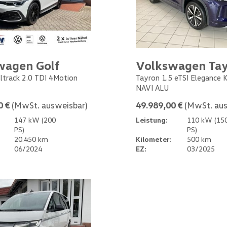
wagen Golf
Volkswagen Ta
Alltrack 2.0 TDI 4Motion
Tayron 1.5 eTSI Elegance
NAVI ALU
0 €
(MwSt. ausweisbar)
49.989,00 €
(MwSt. aus
147 kW (200
Leistung:
110 kW (15
PS)
PS)
20.450 km
Kilometer:
500 km
06/2024
EZ:
03/2025