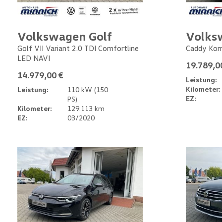
Volkswagen Golf
Volks
Golf VII Variant 2.0 TDI Comfortline
Caddy Kom
LED NAVI
19.789,0
14.979,00 €
Leistung:
Kilometer:
Leistung:
110 kW (150
EZ:
PS)
Kilometer:
129.113 km
EZ:
03/2020