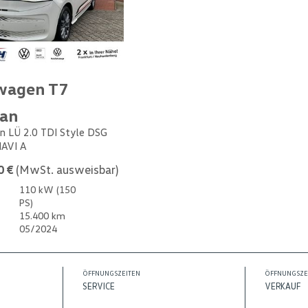
wagen T7
van
n LÜ 2.0 TDI Style DSG
NAVI A
0 €
(MwSt. ausweisbar)
110 kW (150
PS)
15.400 km
05/2024
ÖFFNUNGSZEITEN
ÖFFNUNGSZE
SERVICE
VERKAUF