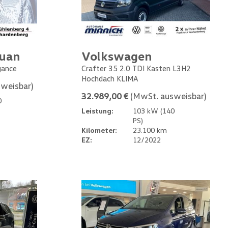
guan
Volkswagen
gance
Crafter 35 2.0 TDI Kasten L3H2
Hochdach KLIMA
weisbar)
32.989,00 €
(MwSt. ausweisbar)
0
Leistung:
103 kW (140
PS)
Kilometer:
23.100 km
EZ:
12/2022