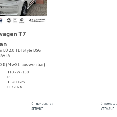
wagen T7
van
n LÜ 2.0 TDI Style DSG
NAVI A
0 €
(MwSt. ausweisbar)
110 kW (150
PS)
15.400 km
05/2024
ÖFFNUNGSZEITEN
ÖFFNUNGSZE
SERVICE
VERKAUF