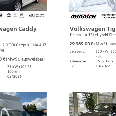
wagen Caddy
Volkswagen Ti
Tiguan 1.4 TSI eHybrid Ele
29.989,00 €
(MwSt. aus
i 2.0 TDI Cargo KLIMA AHZ
rei
Leistung:
110 kW (15
PS)
0 €
(MwSt. ausweisbar)
Kilometer:
36.570 km
EZ:
10/2022
75 kW (102 PS)
100 km
02/2026