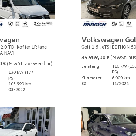
wagen
Volkswagen Gol
 2.0 TDI Koffer LR lang
Golf 1,5 l eTSI EDITION 5
A NAVI
39.989,00 €
(MwSt. aus
0 €
(MwSt. ausweisbar)
Leistung:
110 kW (15
PS)
130 kW (177
Kilometer:
6.000 km
PS)
EZ:
11/2024
103.990 km
03/2022