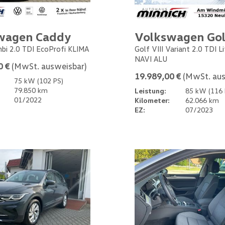
wagen Caddy
Volkswagen Gol
bi 2.0 TDI EcoProfi KLIMA
Golf VIII Variant 2.0 TDI L
NAVI ALU
0 €
(MwSt. ausweisbar)
19.989,00 €
(MwSt. aus
75 kW (102 PS)
79.850 km
Leistung:
85 kW (116 
01/2022
Kilometer:
62.066 km
EZ:
07/2023