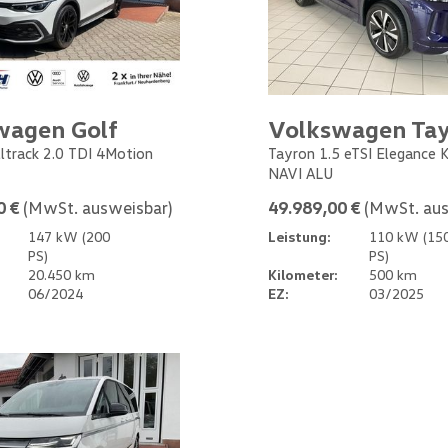
wagen Golf
Volkswagen Ta
Alltrack 2.0 TDI 4Motion
Tayron 1.5 eTSI Elegance
NAVI ALU
0 €
(MwSt. ausweisbar)
49.989,00 €
(MwSt. aus
147 kW (200
Leistung:
110 kW (15
PS)
PS)
20.450 km
Kilometer:
500 km
06/2024
EZ:
03/2025