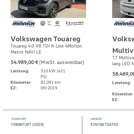
Volkswagen Touareg
Volks
Touareg 4.0 V8 TDI R-Line 4Motion
Multi
Matrix NAVI LE
T7 Multiva
54.989,00 €
(MwSt. ausweisbar)
lang LED 
Leistung:
310 kW (421
58.489,0
PS)
Kilometer:
81.091 km
Leistung:
EZ:
09/2019
Kilometer:
EZ:
STANDORT
UNSERE
FRANKFURT (ODER)
KONTAKTDATEN