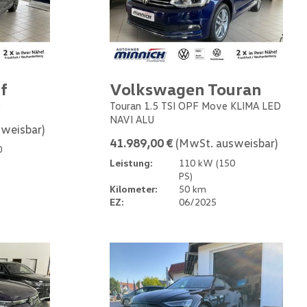
f
Volkswagen Touran
0
Touran 1.5 TSI OPF Move KLIMA LED
NAVI ALU
weisbar)
41.989,00 €
(MwSt. ausweisbar)
0
Leistung:
110 kW (150
PS)
Kilometer:
50 km
EZ:
06/2025