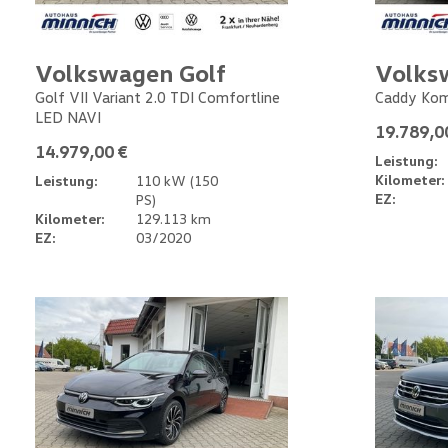
Volkswagen Golf
Volks
Golf VII Variant 2.0 TDI Comfortline
Caddy Kom
LED NAVI
19.789,0
14.979,00 €
Leistung:
Kilometer:
Leistung:
110 kW (150
EZ:
PS)
Kilometer:
129.113 km
EZ:
03/2020