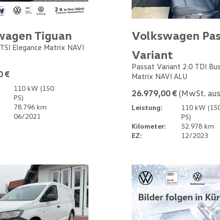
wagen Tiguan
Volkswagen Pas
 TSI Elegance Matrix NAVI
Variant
Passat Variant 2.0 TDI Bu
0 €
Matrix NAVI ALU
110 kW (150
26.979,00 €
(MwSt. aus
PS)
78.796 km
Leistung:
110 kW (15
06/2021
PS)
Kilometer:
52.978 km
EZ:
12/2023