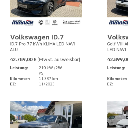
Volkswagen ID.7
Volks
ID.7 Pro 77 kWh KLIMA LED NAVI
Golf VIII 
ALU
LED NAVI
42.789,00 €
(MwSt. ausweisbar)
42.899,0
Leistung:
210 kW (286
Leistung:
PS)
Kilometer:
11.337 km
Kilometer:
EZ:
11/2023
EZ: