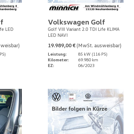
f
Volkswagen Golf
ife LED
Golf VIII Variant 2.0 TDI Life KLIMA
LED NAVI
weisbar)
19.989,00 €
(MwSt. ausweisbar)
PS)
Leistung:
85 kW (116 PS)
Kilometer:
69.980 km
EZ:
06/2023