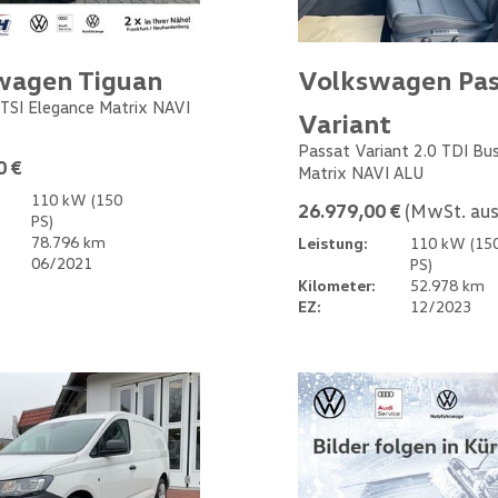
wagen Tiguan
Volkswagen Pas
 TSI Elegance Matrix NAVI
Variant
Passat Variant 2.0 TDI Bu
0 €
Matrix NAVI ALU
110 kW (150
26.979,00 €
(MwSt. aus
PS)
78.796 km
Leistung:
110 kW (15
06/2021
PS)
Kilometer:
52.978 km
EZ:
12/2023