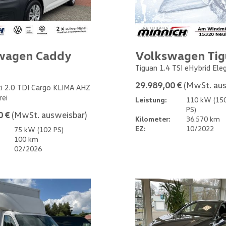
wagen Caddy
Volkswagen Ti
Tiguan 1.4 TSI eHybrid Ele
29.989,00 €
(MwSt. aus
i 2.0 TDI Cargo KLIMA AHZ
rei
Leistung:
110 kW (15
PS)
0 €
(MwSt. ausweisbar)
Kilometer:
36.570 km
EZ:
10/2022
75 kW (102 PS)
100 km
02/2026