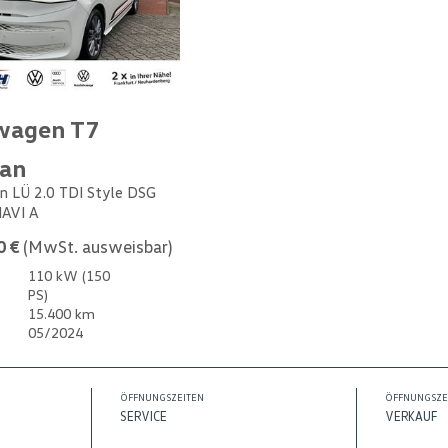
wagen T7
van
n LÜ 2.0 TDI Style DSG
NAVI A
0 €
(MwSt. ausweisbar)
110 kW (150
PS)
15.400 km
05/2024
ÖFFNUNGSZEITEN
ÖFFNUNGSZE
SERVICE
VERKAUF