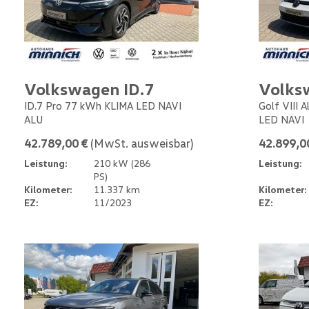
Volkswagen ID.7
Volks
ID.7 Pro 77 kWh KLIMA LED NAVI
Golf VIII 
ALU
LED NAVI
42.789,00 €
(MwSt. ausweisbar)
42.899,0
Leistung:
210 kW (286
Leistung:
PS)
Kilometer:
11.337 km
Kilometer:
EZ:
11/2023
EZ: