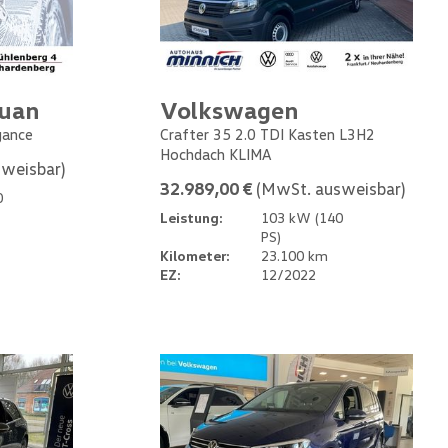
guan
Volkswagen
gance
Crafter 35 2.0 TDI Kasten L3H2
Hochdach KLIMA
weisbar)
32.989,00 €
(MwSt. ausweisbar)
0
Leistung:
103 kW (140
PS)
Kilometer:
23.100 km
EZ:
12/2022