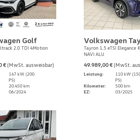
wagen Golf
Volkswagen Ta
Alltrack 2.0 TDI 4Motion
Tayron 1.5 eTSI Elegance
NAVI ALU
0 €
(MwSt. ausweisbar)
49.989,00 €
(MwSt. aus
147 kW (200
Leistung:
110 kW (15
PS)
PS)
20.450 km
Kilometer:
500 km
06/2024
EZ:
03/2025