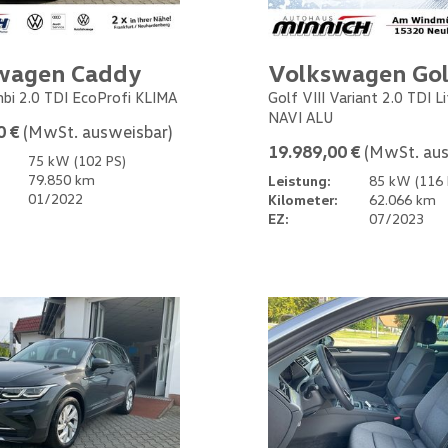
wagen Caddy
Volkswagen Gol
bi 2.0 TDI EcoProfi KLIMA
Golf VIII Variant 2.0 TDI L
NAVI ALU
0 €
(MwSt. ausweisbar)
19.989,00 €
(MwSt. aus
75 kW (102 PS)
79.850 km
Leistung:
85 kW (116 
01/2022
Kilometer:
62.066 km
EZ:
07/2023