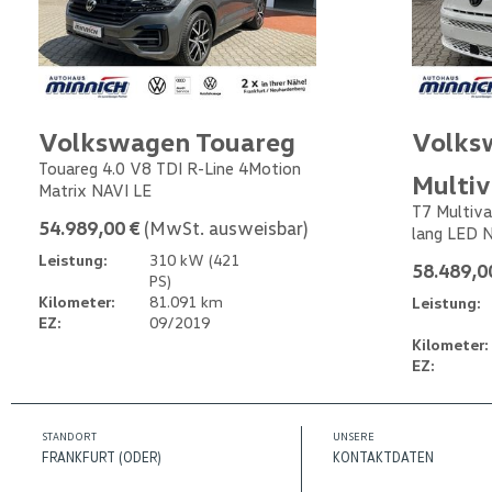
Volkswagen Touareg
Volks
Touareg 4.0 V8 TDI R-Line 4Motion
Multi
Matrix NAVI LE
T7 Multiva
54.989,00 €
(MwSt. ausweisbar)
lang LED 
Leistung:
310 kW (421
58.489,0
PS)
Kilometer:
81.091 km
Leistung:
EZ:
09/2019
Kilometer:
EZ:
STANDORT
UNSERE
FRANKFURT (ODER)
KONTAKTDATEN