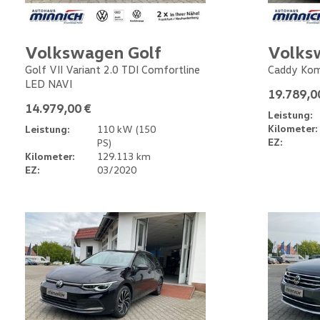
Volkswagen Golf
Volks
Golf VII Variant 2.0 TDI Comfortline
Caddy Kom
LED NAVI
19.789,0
14.979,00 €
Leistung:
Kilometer:
Leistung:
110 kW (150
EZ:
PS)
Kilometer:
129.113 km
EZ:
03/2020