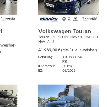
f
Volkswagen Touran
0
Touran 1.5 TSI OPF Move KLIMA LED
NAVI ALU
weisbar)
41.989,00 €
(MwSt. ausweisbar)
0
Leistung:
110 kW (150
PS)
Kilometer:
50 km
EZ:
06/2025