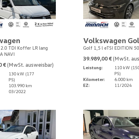
wagen
Volkswagen Gol
 2.0 TDI Koffer LR lang
Golf 1,5 l eTSI EDITION 5
A NAVI
39.989,00 €
(MwSt. aus
0 €
(MwSt. ausweisbar)
Leistung:
110 kW (15
PS)
130 kW (177
Kilometer:
6.000 km
PS)
EZ:
11/2024
103.990 km
03/2022