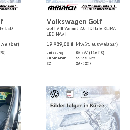
f
Volkswagen Golf
ife LED
Golf VIII Variant 2.0 TDI Life KLIMA
LED NAVI
weisbar)
19.989,00 €
(MwSt. ausweisbar)
PS)
Leistung:
85 kW (116 PS)
Kilometer:
69.980 km
EZ:
06/2023