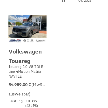
EZ:
09/2023
Volkswagen
Touareg
Touareg 4.0 V8 TDI R-
Line 4Motion Matrix
NAVI LE
54.989,00 €
(MwSt.
ausweisbar)
Leistung:
310 kW
(421 PS)