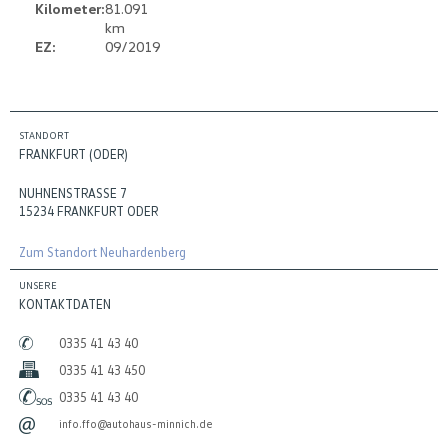
Kilometer:
81.091
km
EZ:
09/2019
STANDORT
FRANKFURT (ODER)
NUHNENSTRASSE 7
15234 FRANKFURT ODER
Zum Standort Neuhardenberg
UNSERE
KONTAKTDATEN
0335 41 43 40
0335 41 43 450
0335 41 43 40
info.ffo@autohaus-minnich.de