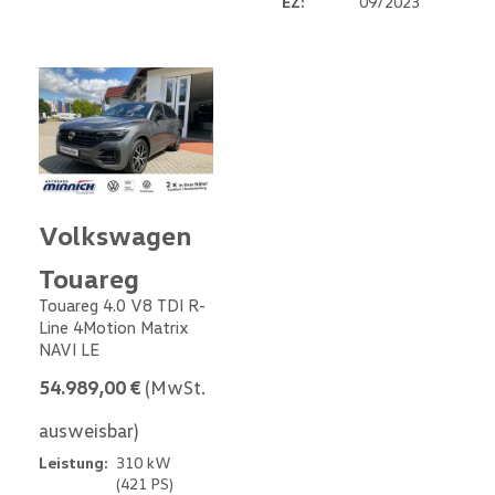
EZ:
09/2023
Volkswagen
Touareg
Touareg 4.0 V8 TDI R-
Line 4Motion Matrix
NAVI LE
54.989,00 €
(MwSt.
ausweisbar)
Leistung:
310 kW
(421 PS)