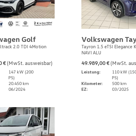
wagen Golf
Volkswagen Ta
Alltrack 2.0 TDI 4Motion
Tayron 1.5 eTSI Elegance
NAVI ALU
0 €
(MwSt. ausweisbar)
49.989,00 €
(MwSt. aus
147 kW (200
Leistung:
110 kW (15
PS)
PS)
20.450 km
Kilometer:
500 km
06/2024
EZ:
03/2025