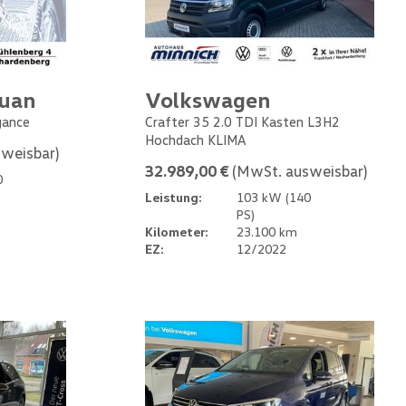
guan
Volkswagen
gance
Crafter 35 2.0 TDI Kasten L3H2
Hochdach KLIMA
weisbar)
32.989,00 €
(MwSt. ausweisbar)
0
Leistung:
103 kW (140
PS)
Kilometer:
23.100 km
EZ:
12/2022