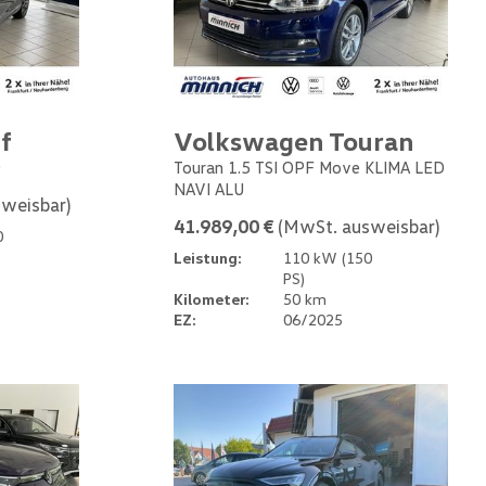
f
Volkswagen Touran
0
Touran 1.5 TSI OPF Move KLIMA LED
NAVI ALU
weisbar)
41.989,00 €
(MwSt. ausweisbar)
0
Leistung:
110 kW (150
PS)
Kilometer:
50 km
EZ:
06/2025