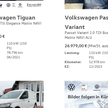
wagen Tiguan
Volkswagen Pas
 TSI Elegance Matrix NAVI
Variant
Passat Variant 2.0 TDI Bu
0 €
Matrix NAVI ALU
110 kW (150
26.979,00 €
(MwSt. aus
PS)
78.796 km
Leistung:
110 kW (15
06/2021
PS)
Kilometer:
52.978 km
EZ:
12/2023