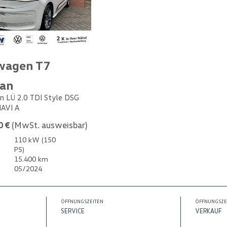
wagen T7
van
n LÜ 2.0 TDI Style DSG
NAVI A
0 €
(MwSt. ausweisbar)
110 kW (150
PS)
15.400 km
05/2024
ÖFFNUNGSZEITEN
ÖFFNUNGSZE
SERVICE
VERKAUF