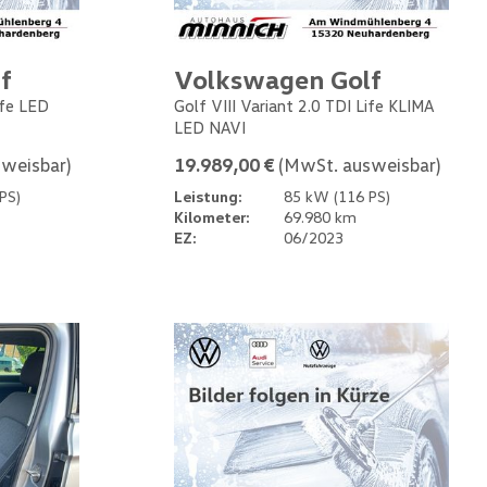
f
Volkswagen Golf
ife LED
Golf VIII Variant 2.0 TDI Life KLIMA
LED NAVI
weisbar)
19.989,00 €
(MwSt. ausweisbar)
PS)
Leistung:
85 kW (116 PS)
Kilometer:
69.980 km
EZ:
06/2023