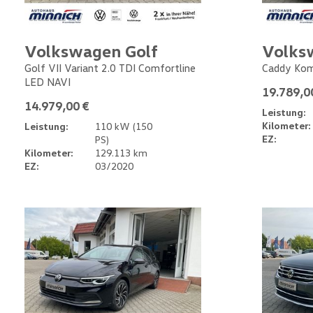
Volkswagen Golf
Volks
Golf VII Variant 2.0 TDI Comfortline
Caddy Kom
LED NAVI
19.789,0
14.979,00 €
Leistung:
Kilometer:
Leistung:
110 kW (150
EZ:
PS)
Kilometer:
129.113 km
EZ:
03/2020