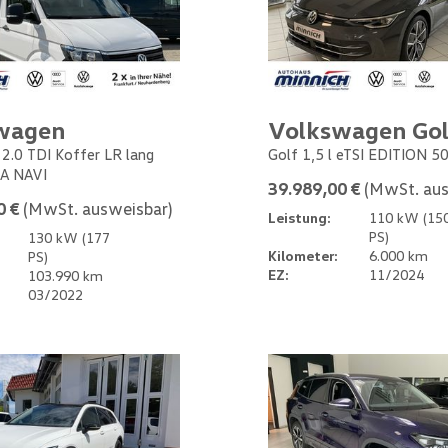
wagen
Volkswagen Gol
 2.0 TDI Koffer LR lang
Golf 1,5 l eTSI EDITION 5
A NAVI
39.989,00 €
(MwSt. aus
0 €
(MwSt. ausweisbar)
Leistung:
110 kW (15
PS)
130 kW (177
Kilometer:
6.000 km
PS)
EZ:
11/2024
103.990 km
03/2022