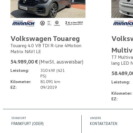
Volkswagen Touareg
Volks
Touareg 4.0 V8 TDI R-Line 4Motion
Multi
Matrix NAVI LE
T7 Multiva
54.989,00 €
(MwSt. ausweisbar)
lang LED 
Leistung:
310 kW (421
58.489,0
PS)
Kilometer:
81.091 km
Leistung:
EZ:
09/2019
Kilometer:
EZ:
STANDORT
UNSERE
FRANKFURT (ODER)
KONTAKTDATEN