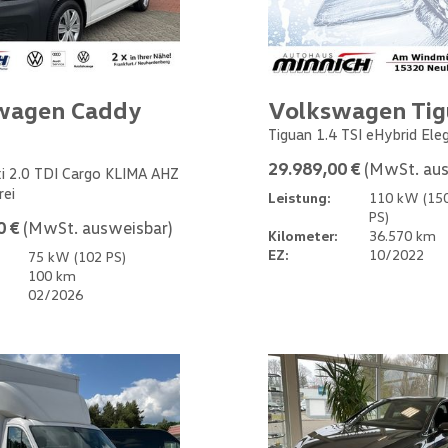
wagen Caddy
Volkswagen Ti
Tiguan 1.4 TSI eHybrid Ele
29.989,00 €
(MwSt. aus
i 2.0 TDI Cargo KLIMA AHZ
rei
Leistung:
110 kW (15
PS)
0 €
(MwSt. ausweisbar)
Kilometer:
36.570 km
EZ:
10/2022
75 kW (102 PS)
100 km
02/2026