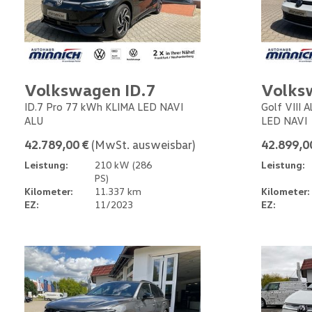
Volkswagen ID.7
Volks
ID.7 Pro 77 kWh KLIMA LED NAVI
Golf VIII 
ALU
LED NAVI
42.789,00 €
(MwSt. ausweisbar)
42.899,0
Leistung:
210 kW (286
Leistung:
PS)
Kilometer:
11.337 km
Kilometer:
EZ:
11/2023
EZ: