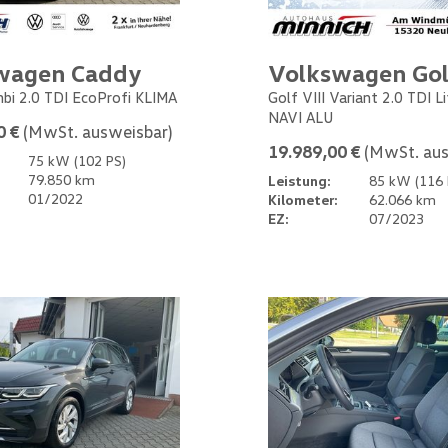
wagen Caddy
Volkswagen Gol
bi 2.0 TDI EcoProfi KLIMA
Golf VIII Variant 2.0 TDI L
NAVI ALU
0 €
(MwSt. ausweisbar)
19.989,00 €
(MwSt. aus
75 kW (102 PS)
79.850 km
Leistung:
85 kW (116 
01/2022
Kilometer:
62.066 km
EZ:
07/2023