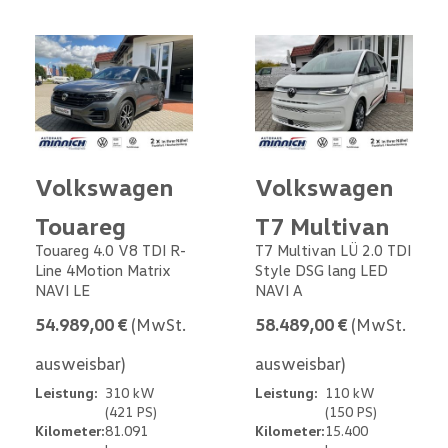
Volkswagen
Volkswagen
Touareg
T7 Multivan
Touareg 4.0 V8 TDI R-
T7 Multivan LÜ 2.0 TDI
Line 4Motion Matrix
Style DSG lang LED
NAVI LE
NAVI A
54.989,00 €
(MwSt.
58.489,00 €
(MwSt.
ausweisbar)
ausweisbar)
Leistung:
310 kW
Leistung:
110 kW
(421 PS)
(150 PS)
Kilometer:
81.091
Kilometer:
15.400