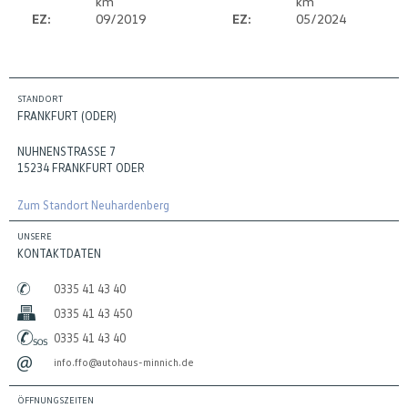
km
km
EZ:
09/2019
EZ:
05/2024
STANDORT
FRANKFURT (ODER)
NUHNENSTRASSE 7
15234 FRANKFURT ODER
Zum Standort Neuhardenberg
UNSERE
KONTAKTDATEN
0335 41 43 40
0335 41 43 450
0335 41 43 40
info.ffo@autohaus-minnich.de
ÖFFNUNGSZEITEN