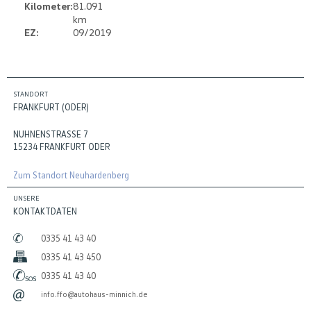
Kilometer:
81.091
km
EZ:
09/2019
STANDORT
FRANKFURT (ODER)
NUHNENSTRASSE 7
15234 FRANKFURT ODER
Zum Standort Neuhardenberg
UNSERE
KONTAKTDATEN
0335 41 43 40
0335 41 43 450
0335 41 43 40
info.ffo@autohaus-minnich.de