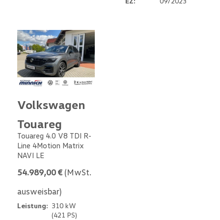
EZ:
09/2023
Volkswagen
Touareg
Touareg 4.0 V8 TDI R-
Line 4Motion Matrix
NAVI LE
54.989,00 €
(MwSt.
ausweisbar)
Leistung:
310 kW
(421 PS)