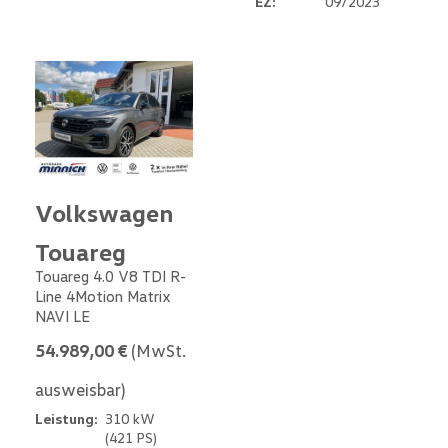
EZ:
09/2023
Volkswagen
Touareg
Touareg 4.0 V8 TDI R-
Line 4Motion Matrix
NAVI LE
54.989,00 €
(MwSt.
ausweisbar)
Leistung:
310 kW
(421 PS)