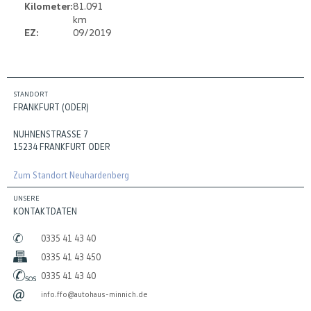
Kilometer:
81.091
km
EZ:
09/2019
STANDORT
FRANKFURT (ODER)
NUHNENSTRASSE 7
15234 FRANKFURT ODER
Zum Standort Neuhardenberg
UNSERE
KONTAKTDATEN
0335 41 43 40
0335 41 43 450
0335 41 43 40
info.ffo@autohaus-minnich.de