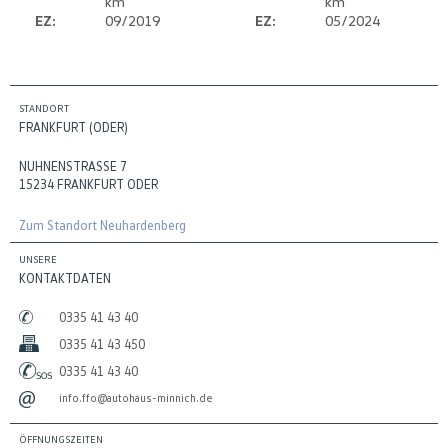
km
km
EZ:
09/2019
EZ:
05/2024
STANDORT
FRANKFURT (ODER)
NUHNENSTRASSE 7
15234 FRANKFURT ODER
Zum Standort Neuhardenberg
UNSERE
KONTAKTDATEN
0335 41 43 40
0335 41 43 450
0335 41 43 40
info.ffo@autohaus-minnich.de
ÖFFNUNGSZEITEN