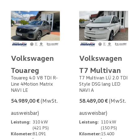
Volkswagen
Volkswagen
Touareg
T7 Multivan
Touareg 4.0 V8 TDI R-
T7 Multivan LÜ 2.0 TDI
Line 4Motion Matrix
Style DSG lang LED
NAVI LE
NAVI A
54.989,00 €
(MwSt.
58.489,00 €
(MwSt.
ausweisbar)
ausweisbar)
Leistung:
310 kW
Leistung:
110 kW
(421 PS)
(150 PS)
Kilometer:
81.091
Kilometer:
15.400