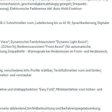
omechanisch, geschwindigkeitsabhängig geregelt; Dreipunkt-
nung); Elektronische Parkbremse inkl. Auto-Hold-Funktion
B-C-Schnittstellen vorn, Ladeleistung bis zu 45 W; Sprachbedienung; Digitaler
 View"; Dynamischer Fernlichtassistent "Dynamic Light Assist";
 210 km/h); Notbremsassistent "Front Assist" (für automatische
nung; Einparkhilfe - Warnsignale bei Hindernissen im Front- und Heckbereich;
g, verschiedene Info-Profile wählbar; Textilfußmatten vorn und hinten;
snehm- und verstaubar
rmlehne und Umklappfunktion "Easy Fold"; Mittelarmlehne vorn höhen- und
hrerseite abblendend,Umfeldbeleuchtung und Beifahrerspiegelabsenkung;