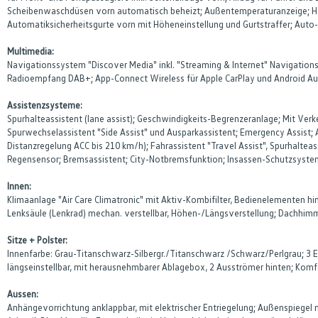
Scheibenwaschdüsen vorn automatisch beheizt; Außentemperaturanzeige; Hec
Automatiksicherheitsgurte vorn mit Höheneinstellung und Gurtstraffer; Auto
Multimedia:
Navigationssystem "Discover Media" inkl. "Streaming & Internet" Navigationss
Radioempfang DAB+; App-Connect Wireless für Apple CarPlay und Android A
Assistenzsysteme:
Spurhalteassistent (lane assist); Geschwindigkeits-Begrenzeranlage; Mit Verk
Spurwechselassistent "Side Assist" und Ausparkassistent; Emergency Assist;
Distanzregelung ACC bis 210 km/h); Fahrassistent "Travel Assist", Spurhaltea
Regensensor; Bremsassistent; City-Notbremsfunktion; Insassen-Schutzsyst
Innen:
Klimaanlage "Air Care Climatronic" mit Aktiv-Kombifilter, Bedienelementen h
Lenksäule (Lenkrad) mechan. verstellbar, Höhen-/Längsverstellung; Dachhi
Sitze + Polster:
Innenfarbe: Grau-Titanschwarz-Silbergr./Titanschwarz /Schwarz/Perlgrau; 3 E
längseinstellbar, mit herausnehmbarer Ablagebox, 2 Ausströmer hinten; Komf
Aussen:
Anhängevorrichtung anklappbar, mit elektrischer Entriegelung; Außenspiegel