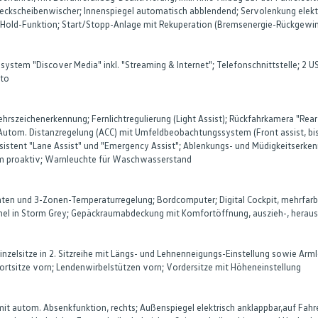
kscheibenwischer; Innenspiegel automatisch abblendend; Servolenkung elektr
-Hold-Funktion; Start/Stopp-Anlage mit Rekuperation (Bremsenergie-Rückgewin
ystem "Discover Media" inkl. "Streaming & Internet"; Telefonschnittstelle; 2 US
uto
ehrszeichenerkennung; Fernlichtregulierung (Light Assist); Rückfahrkamera "Rear
 Autom. Distanzregelung (ACC) mit Umfeldbeobachtungssystem (Front assist, bis
ssistent "Lane Assist" und "Emergency Assist"; Ablenkungs- und Müdigkeitserken
em proaktiv; Warnleuchte für Waschwasserstand
inten und 3-Zonen-Temperaturregelung; Bordcomputer; Digital Cockpit, mehrfarbi
mmel in Storm Grey; Gepäckraumabdeckung mit Komfortöffnung, auszieh-, herau
inzelsitze in 2. Sitzreihe mit Längs- und Lehnenneigungs-Einstellung sowie A
ortsitze vorn; Lendenwirbelstützen vorn; Vordersitze mit Höheneinstellung
 mit autom. Absenkfunktion, rechts; Außenspiegel elektrisch anklappbar,auf Fa