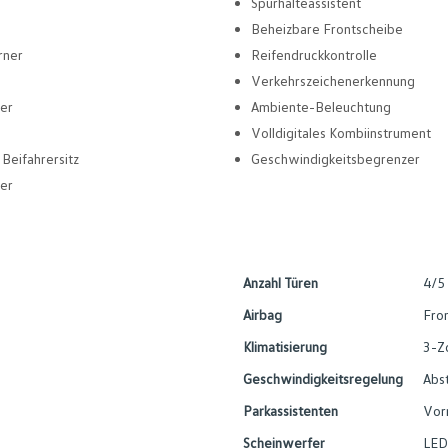
Spurhalteassistent
Beheizbare Frontscheibe
rner
Reifendruckkontrolle
Verkehrszeichenerkennung
er
Ambiente-Beleuchtung
Volldigitales Kombiinstrument
Beifahrersitz
Geschwindigkeitsbegrenzer
er
Anzahl Türen
4/5
Airbag
Fron
Klimatisierung
3-Z
Geschwindigkeitsregelung
Abs
Parkassistenten
Vor
Scheinwerfer
LED