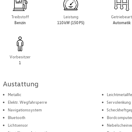
Treibstoff
Leistung
Getriebear
Benzin
110 kW (150 PS)
Automatik
Vorbesitzer
1
Austattung
Metallic
Leichtmetallf
Elektr. Wegfahrsperre
Servolenkung
Navigationssystem
Scheckheftge
Bluetooth
Bordcompute
Lichtsensor
Nebelscheinw