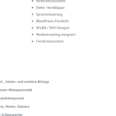
Notbremsassistent
Elektr. Heckklappe
Sprachsteuerung
Blendfreies Fernlicht
WLAN / Wifi Hotspot
Musikstreaming integriert
Fernlichtassistent
t-, Seiten- und weitere Airbags
onen-Klimaautomatik
tandstempomat
ne, Hinten, Kamera
-Scheinwerfer