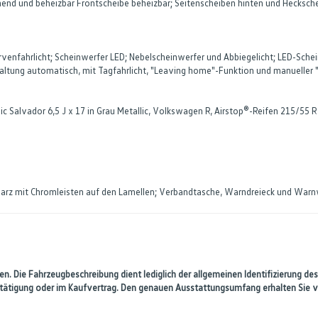
end und beheizbar Frontscheibe beheizbar; Seitenscheiben hinten und Heckscheib
nfahrlicht; Scheinwerfer LED; Nebelscheinwerfer und Abbiegelicht; LED-Schein
haltung automatisch, mit Tagfahrlicht, "Leaving home"-Funktion und manuelle
lic Salvador 6,5 J x 17 in Grau Metallic, Volkswagen R, Airstop®-Reifen 215/55 R
 Schwarz mit Chromleisten auf den Lamellen; Verbandtasche, Warndreieck und War
n. Die Fahrzeugbeschreibung dient lediglich der allgemeinen Identifizierung des
estätigung oder im Kaufvertrag. Den genauen Ausstattungsumfang erhalten Sie