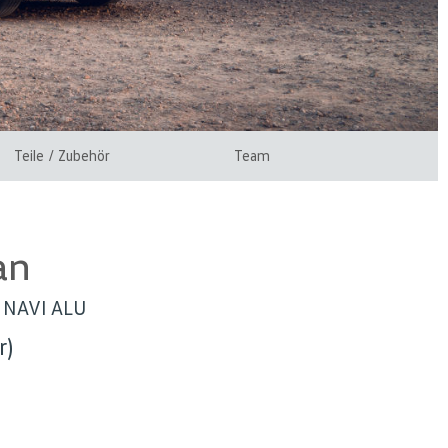
Teile / Zubehör
Team
an
D NAVI ALU
r)