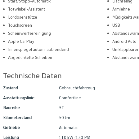
Start/Stopp-Automatik
Dachreling
Totwinkel-Assistent
Armlehne
Lordosenstütze
Müdigkeitswa
Touchscreen
USB
Scheinwerferreinigung
Abstandswarn
Apple CarPlay
Android Auto
Innenspiegel autom. abblendend
Umklappbarer 
Abgedunkelte Scheiben
Abstandswarn
Technische Daten
Zustand
Gebrauchtfahrzeug
Ausstattungslinie
Comfortline
Baureihe
5T
Kilometerstand
50 km
Getriebe
Automatik
Leistung
110 kW (150 PS)