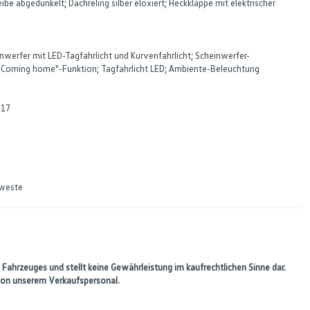
e abgedunkelt; Dachreling silber eloxiert; Heckklappe mit elektrischer
werfer mit LED-Tagfahrlicht und Kurvenfahrlicht; Scheinwerfer-
r "Coming home"-Funktion; Tagfahrlicht LED; Ambiente-Beleuchtung
 17
nweste
 Fahrzeuges und stellt keine Gewährleistung im kaufrechtlichen Sinne dar.
 von unserem Verkaufspersonal.