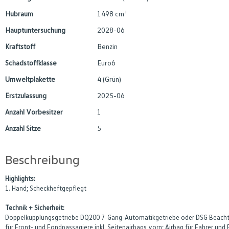
Hubraum
1498 cm³
Hauptuntersuchung
2028-06
Kraftstoff
Benzin
Schadstoffklasse
Euro6
Umweltplakette
4 (Grün)
Erstzulassung
2025-06
Anzahl Vorbesitzer
1
Anzahl Sitze
5
Beschreibung
Highlights:
1. Hand; Scheckheftgepflegt
Technik + Sicherheit:
Doppelkupplungsgetriebe DQ200 7-Gang-Automatikgetriebe oder DSG Beachtun
für Front- und Fondpassagiere inkl. Seitenairbags vorn; Airbag für Fahrer und 