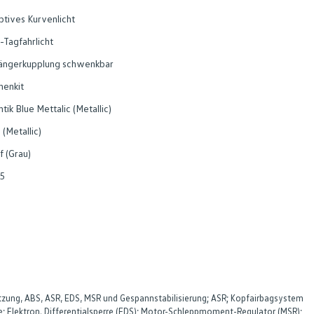
ptives Kurvenlicht
-Tagfahrlicht
ängerkupplung schwenkbar
nenkit
ntik Blue Mettalic (Metallic)
 (Metallic)
f (Grau)
5
ung, ABS, ASR, EDS, MSR und Gespannstabilisierung; ASR; Kopfairbagsystem
ite; Elektron. Differentialsperre (EDS); Motor-Schleppmoment-Regulator (MSR);