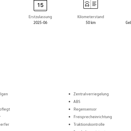
t
Erstzulassung
Kilometerstand
2025-06
50 km
Ge
elgen
Zentralverriegelung
ABS
pflegt
Regensensor
r
Freisprecheinrichtung
erfer
Traktionskontrolle