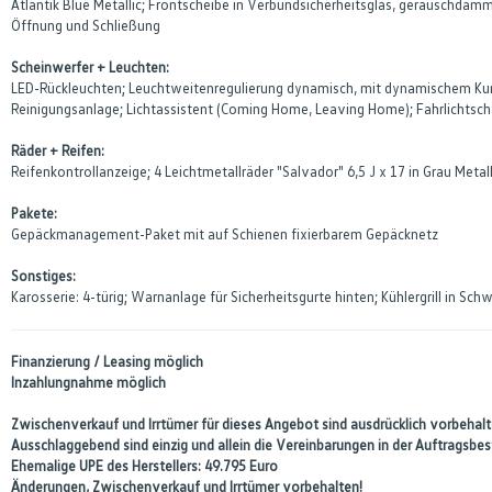
Atlantik Blue Metallic; Frontscheibe in Verbundsicherheitsglas, geräuschdämm
Öffnung und Schließung
Scheinwerfer + Leuchten:
LED-Rückleuchten; Leuchtweitenregulierung dynamisch, mit dynamischem Kurve
Reinigungsanlage; Lichtassistent (Coming Home, Leaving Home); Fahrlichtsc
Räder + Reifen:
Reifenkontrollanzeige; 4 Leichtmetallräder "Salvador" 6,5 J x 17 in Grau Metal
Pakete:
Gepäckmanagement-Paket mit auf Schienen fixierbarem Gepäcknetz
Sonstiges:
Karosserie: 4-türig; Warnanlage für Sicherheitsgurte hinten; Kühlergrill in
Finanzierung / Leasing möglich
Inzahlungnahme möglich
Zwischenverkauf und Irrtümer für dieses Angebot sind ausdrücklich vorbehalte
Ausschlaggebend sind einzig und allein die Vereinbarungen in der Auftragsb
Ehemalige UPE des Herstellers: 49.795 Euro
Änderungen, Zwischenverkauf und Irrtümer vorbehalten!