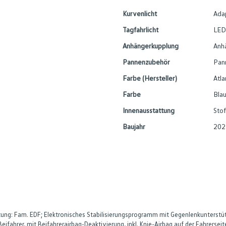
Kurvenlicht
Ada
Tagfahrlicht
LED
Anhängerkupplung
Anh
Pannenzubehör
Pan
Farbe (Hersteller)
Atla
Farbe
Blau
Innenausstattung
Stof
Baujahr
202
g: Fam. EDF; Elektronisches Stabilisierungsprogramm mit Gegenlenkunterstütz
Beifahrer, mit Beifahrerairbag-Deaktivierung, inkl. Knie-Airbag auf der Fahrerse