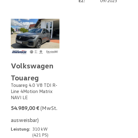
EZ:
09/2023
Volkswagen
Touareg
Touareg 4.0 V8 TDI R-
Line 4Motion Matrix
NAVI LE
54.989,00 €
(MwSt.
ausweisbar)
Leistung:
310 kW
(421 PS)