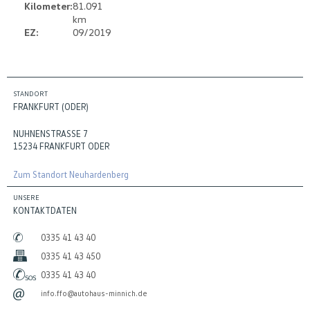
Kilometer:
81.091
km
EZ:
09/2019
STANDORT
FRANKFURT (ODER)
NUHNENSTRASSE 7
15234 FRANKFURT ODER
Zum Standort Neuhardenberg
UNSERE
KONTAKTDATEN
0335 41 43 40
0335 41 43 450
0335 41 43 40
info.ffo@autohaus-minnich.de