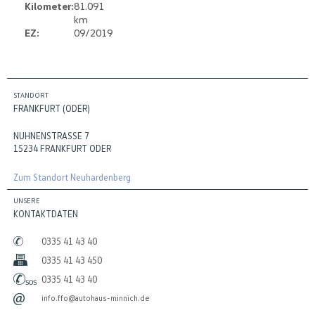
Kilometer:
81.091
km
EZ:
09/2019
STANDORT
FRANKFURT (ODER)
NUHNENSTRASSE 7
15234 FRANKFURT ODER
Zum Standort Neuhardenberg
UNSERE
KONTAKTDATEN
0335 41 43 40
0335 41 43 450
0335 41 43 40
info.ffo@autohaus-minnich.de