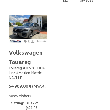
EZ:
09/2023
Volkswagen
Touareg
Touareg 4.0 V8 TDI R-
Line 4Motion Matrix
NAVI LE
54.989,00 €
(MwSt.
ausweisbar)
Leistung:
310 kW
(421 PS)