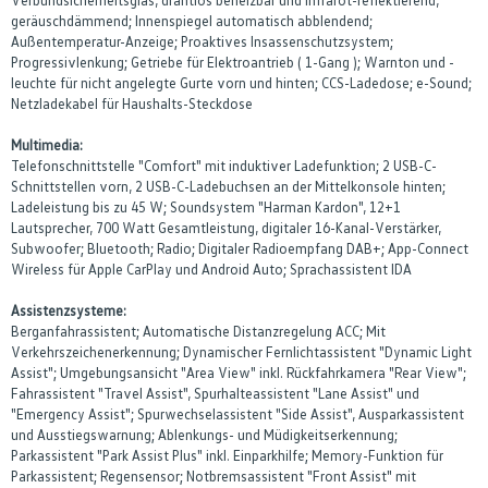
geräuschdämmend; Innenspiegel automatisch abblendend;
Außentemperatur-Anzeige; Proaktives Insassenschutzsystem;
Progressivlenkung; Getriebe für Elektroantrieb ( 1-Gang ); Warnton und -
leuchte für nicht angelegte Gurte vorn und hinten; CCS-Ladedose; e-Sound;
Netzladekabel für Haushalts-Steckdose
Multimedia:
Telefonschnittstelle "Comfort" mit induktiver Ladefunktion; 2 USB-C-
Schnittstellen vorn, 2 USB-C-Ladebuchsen an der Mittelkonsole hinten;
Ladeleistung bis zu 45 W; Soundsystem "Harman Kardon", 12+1
Lautsprecher, 700 Watt Gesamtleistung, digitaler 16-Kanal-Verstärker,
Subwoofer; Bluetooth; Radio; Digitaler Radioempfang DAB+; App-Connect
Wireless für Apple CarPlay und Android Auto; Sprachassistent IDA
Assistenzsysteme:
Berganfahrassistent; Automatische Distanzregelung ACC; Mit
Verkehrszeichenerkennung; Dynamischer Fernlichtassistent "Dynamic Light
Assist"; Umgebungsansicht "Area View" inkl. Rückfahrkamera "Rear View";
Fahrassistent "Travel Assist", Spurhalteassistent "Lane Assist" und
"Emergency Assist"; Spurwechselassistent "Side Assist", Ausparkassistent
und Ausstiegswarnung; Ablenkungs- und Müdigkeitserkennung;
Parkassistent "Park Assist Plus" inkl. Einparkhilfe; Memory-Funktion für
Parkassistent; Regensensor; Notbremsassistent "Front Assist" mit