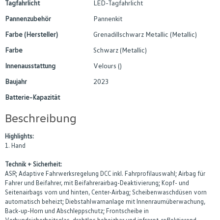
Tagfahrlicht
LED-Tagfahrlicht
Pannenzubehör
Pannenkit
Farbe (Hersteller)
Grenadillschwarz Metallic (Metallic)
Farbe
Schwarz (Metallic)
Innenausstattung
Velours ()
Baujahr
2023
Batterie-Kapazität
Beschreibung
Highlights:
1. Hand
Technik + Sicherheit:
ASR; Adaptive Fahrwerksregelung DCC inkl. Fahrprofilauswahl; Airbag für
Fahrer und Beifahrer, mit Beifahrerairbag-Deaktivierung; Kopf- und
Seitenairbags vorn und hinten, Center-Airbag; Scheibenwaschdüsen vorn
automatisch beheizt; Diebstahlwarnanlage mit Innenraumüberwachung,
Back-up-Horn und Abschleppschutz; Frontscheibe in
Verbundsicherheitsglas, drahtlos beheizbar und infrarot-reflektierend,