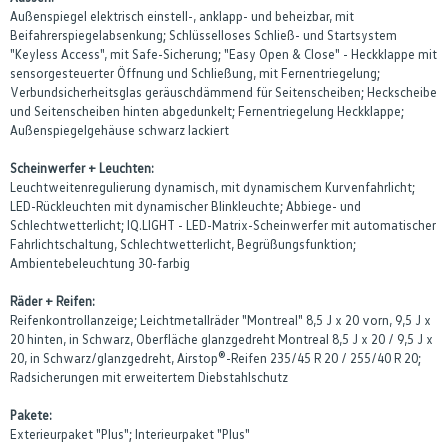
Außenspiegel elektrisch einstell-, anklapp- und beheizbar, mit
Beifahrerspiegelabsenkung; Schlüsselloses Schließ- und Startsystem
"Keyless Access", mit Safe-Sicherung; "Easy Open & Close" - Heckklappe mit
sensorgesteuerter Öffnung und Schließung, mit Fernentriegelung;
Verbundsicherheitsglas geräuschdämmend für Seitenscheiben; Heckscheibe
und Seitenscheiben hinten abgedunkelt; Fernentriegelung Heckklappe;
Außenspiegelgehäuse schwarz lackiert
Scheinwerfer + Leuchten:
Leuchtweitenregulierung dynamisch, mit dynamischem Kurvenfahrlicht;
LED-Rückleuchten mit dynamischer Blinkleuchte; Abbiege- und
Schlechtwetterlicht; IQ.LIGHT - LED-Matrix-Scheinwerfer mit automatischer
Fahrlichtschaltung, Schlechtwetterlicht, Begrüßungsfunktion;
Ambientebeleuchtung 30-farbig
Räder + Reifen:
Reifenkontrollanzeige; Leichtmetallräder "Montreal" 8,5 J x 20 vorn, 9,5 J x
20 hinten, in Schwarz, Oberfläche glanzgedreht Montreal 8,5 J x 20 / 9,5 J x
20, in Schwarz/glanzgedreht, Airstop®-Reifen 235/45 R 20 / 255/40 R 20;
Radsicherungen mit erweitertem Diebstahlschutz
Pakete:
Exterieurpaket "Plus"; Interieurpaket "Plus"