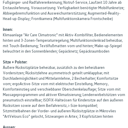
Fußgänger- und Radfahrererkennung; Notruf-Service, Laufzeit 10 Jahre ab
Erstauslieferung, Voraussetzung: Verfügbarkeit benötigter Mobilfunknetze;
Abbiegebremsfunktion und Ausweichunterstützung; Augmented-Reality-
Head-up-Display; Frontkamera (Multifunktionskamera Frontscheibe)
Innen:
Klimaanlage "Air Care Climatronic" mit Aktiv-Kombifilter, Bedienelementen
hinten und 3-Zonen-Temperaturregelung; Multifunktionslenkrad beheizbar,
mit Touch-Bedienung; Textilfußmatten vorn und hinten; Make-up-Spiegel
beleuchtet in den Sonnenblenden; Gepäcknetz; Gepäckraumboden
Sitze + Polster:
Äußere Rücksitzplätze beheizbar, zusätzlich zu den beheizbaren
Vordersitzen; Rücksitzlehne asymmetrisch geteilt umklappbar, mit
Durchlademöglichkeit und Mittelarmlehne, 2 Becherhalter; Komfortsitze
vorn; ergoActive-Sitze vorn mit elektrischer Einstellung, Memory,
Komforteinstieg und verschiebbarer Oberschenkelauflage; Sitze vorn mit
Massageprogrammen und aktiver Klimatisierung; Lendenwirbelstützen vorn
pneumatisch einstellbar; ISOFIX-Halteösen für Kindersitze auf den äußeren
Rücksitzen sowie auf dem Beifahrersitz, i-Size-kompatibel;
Sitzmittelbahnen der Vorder- und äußeren Rücksitzplätze in Mikrovlies
"ArtVelours Eco" gelocht, Sitzwangen in Artex; 3 Kopfstützen hinten
Aussen: