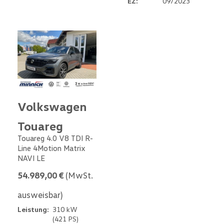
EZ:
09/2023
Volkswagen
Touareg
Touareg 4.0 V8 TDI R-
Line 4Motion Matrix
NAVI LE
54.989,00 €
(MwSt.
ausweisbar)
Leistung:
310 kW
(421 PS)