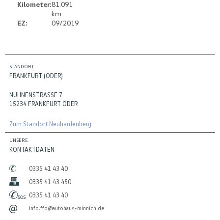
Kilometer:
81.091
km
EZ:
09/2019
STANDORT
FRANKFURT (ODER)
NUHNENSTRASSE 7
15234 FRANKFURT ODER
Zum Standort Neuhardenberg
UNSERE
KONTAKTDATEN
0335 41 43 40
0335 41 43 450
0335 41 43 40
info.ffo@autohaus-minnich.de