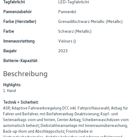
Tagfahrlicht
LED-Tagfahrlicht
Pannenzubehör
Pannenkit
Farbe (Hersteller)
Grenadillschwarz Metallic (Metallic)
Farbe
Schwarz (Metallic)
Innenausstattung
Velours ()
Baujahr
2023
Batterie-Kapazität
Beschreibung
Highlights:
1. Hand
Technik + Sicherheit:
ASR; Adaptive Fahrwerksregelung DCC inkl. Fahrprofilauswahl; Airbag für
Fahrer und Beifahrer, mit Beifahrerairbag-Deaktivierung; Kopf- und
Seitenairbags vorn und hinten, Center-Airbag; Scheibenwaschdüsen vorn
automatisch beheizt; Diebstahlwarnanlage mit Innenraumüberwachung,
Back-up-Horn und Abschleppschutz; Frontscheibe in
Verbundsicherheitsglas, drahtlos beheizbar und infrarot-reflektierend,