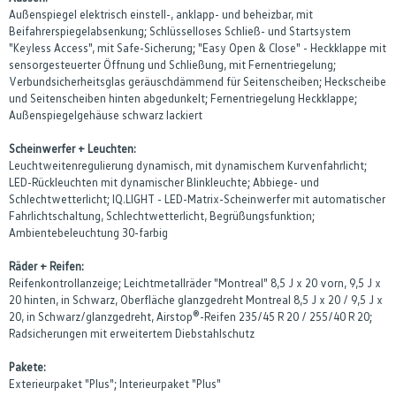
Außenspiegel elektrisch einstell-, anklapp- und beheizbar, mit
Beifahrerspiegelabsenkung; Schlüsselloses Schließ- und Startsystem
"Keyless Access", mit Safe-Sicherung; "Easy Open & Close" - Heckklappe mit
sensorgesteuerter Öffnung und Schließung, mit Fernentriegelung;
Verbundsicherheitsglas geräuschdämmend für Seitenscheiben; Heckscheibe
und Seitenscheiben hinten abgedunkelt; Fernentriegelung Heckklappe;
Außenspiegelgehäuse schwarz lackiert
Scheinwerfer + Leuchten:
Leuchtweitenregulierung dynamisch, mit dynamischem Kurvenfahrlicht;
LED-Rückleuchten mit dynamischer Blinkleuchte; Abbiege- und
Schlechtwetterlicht; IQ.LIGHT - LED-Matrix-Scheinwerfer mit automatischer
Fahrlichtschaltung, Schlechtwetterlicht, Begrüßungsfunktion;
Ambientebeleuchtung 30-farbig
Räder + Reifen:
Reifenkontrollanzeige; Leichtmetallräder "Montreal" 8,5 J x 20 vorn, 9,5 J x
20 hinten, in Schwarz, Oberfläche glanzgedreht Montreal 8,5 J x 20 / 9,5 J x
20, in Schwarz/glanzgedreht, Airstop®-Reifen 235/45 R 20 / 255/40 R 20;
Radsicherungen mit erweitertem Diebstahlschutz
Pakete:
Exterieurpaket "Plus"; Interieurpaket "Plus"