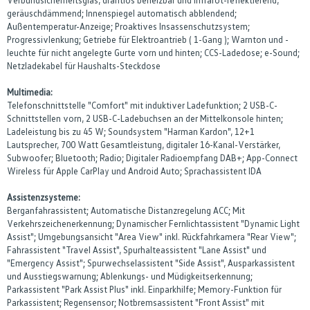
geräuschdämmend; Innenspiegel automatisch abblendend;
Außentemperatur-Anzeige; Proaktives Insassenschutzsystem;
Progressivlenkung; Getriebe für Elektroantrieb ( 1-Gang ); Warnton und -
leuchte für nicht angelegte Gurte vorn und hinten; CCS-Ladedose; e-Sound;
Netzladekabel für Haushalts-Steckdose
Multimedia:
Telefonschnittstelle "Comfort" mit induktiver Ladefunktion; 2 USB-C-
Schnittstellen vorn, 2 USB-C-Ladebuchsen an der Mittelkonsole hinten;
Ladeleistung bis zu 45 W; Soundsystem "Harman Kardon", 12+1
Lautsprecher, 700 Watt Gesamtleistung, digitaler 16-Kanal-Verstärker,
Subwoofer; Bluetooth; Radio; Digitaler Radioempfang DAB+; App-Connect
Wireless für Apple CarPlay und Android Auto; Sprachassistent IDA
Assistenzsysteme:
Berganfahrassistent; Automatische Distanzregelung ACC; Mit
Verkehrszeichenerkennung; Dynamischer Fernlichtassistent "Dynamic Light
Assist"; Umgebungsansicht "Area View" inkl. Rückfahrkamera "Rear View";
Fahrassistent "Travel Assist", Spurhalteassistent "Lane Assist" und
"Emergency Assist"; Spurwechselassistent "Side Assist", Ausparkassistent
und Ausstiegswarnung; Ablenkungs- und Müdigkeitserkennung;
Parkassistent "Park Assist Plus" inkl. Einparkhilfe; Memory-Funktion für
Parkassistent; Regensensor; Notbremsassistent "Front Assist" mit