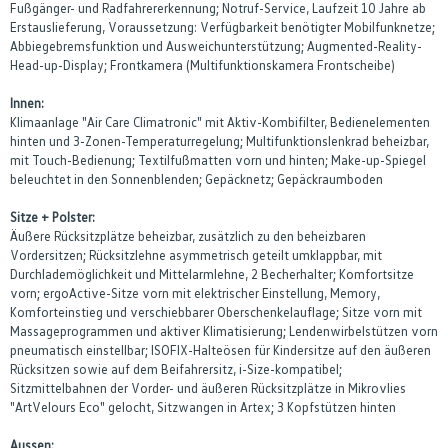
Fußgänger- und Radfahrererkennung; Notruf-Service, Laufzeit 10 Jahre ab
Erstauslieferung, Voraussetzung: Verfügbarkeit benötigter Mobilfunknetze;
Abbiegebremsfunktion und Ausweichunterstützung; Augmented-Reality-
Head-up-Display; Frontkamera (Multifunktionskamera Frontscheibe)
Innen:
Klimaanlage "Air Care Climatronic" mit Aktiv-Kombifilter, Bedienelementen
hinten und 3-Zonen-Temperaturregelung; Multifunktionslenkrad beheizbar,
mit Touch-Bedienung; Textilfußmatten vorn und hinten; Make-up-Spiegel
beleuchtet in den Sonnenblenden; Gepäcknetz; Gepäckraumboden
Sitze + Polster:
Äußere Rücksitzplätze beheizbar, zusätzlich zu den beheizbaren
Vordersitzen; Rücksitzlehne asymmetrisch geteilt umklappbar, mit
Durchlademöglichkeit und Mittelarmlehne, 2 Becherhalter; Komfortsitze
vorn; ergoActive-Sitze vorn mit elektrischer Einstellung, Memory,
Komforteinstieg und verschiebbarer Oberschenkelauflage; Sitze vorn mit
Massageprogrammen und aktiver Klimatisierung; Lendenwirbelstützen vorn
pneumatisch einstellbar; ISOFIX-Halteösen für Kindersitze auf den äußeren
Rücksitzen sowie auf dem Beifahrersitz, i-Size-kompatibel;
Sitzmittelbahnen der Vorder- und äußeren Rücksitzplätze in Mikrovlies
"ArtVelours Eco" gelocht, Sitzwangen in Artex; 3 Kopfstützen hinten
Aussen: