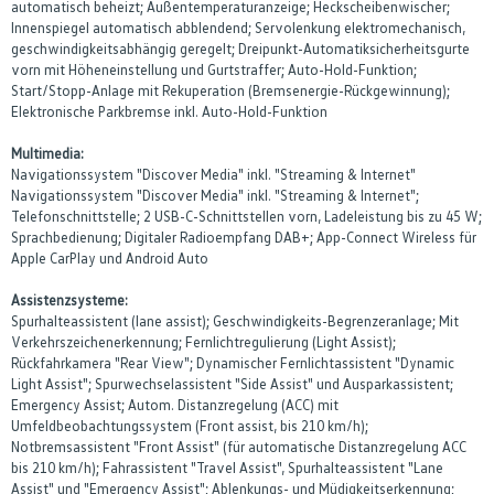
automatisch beheizt; Außentemperaturanzeige; Heckscheibenwischer;
Innenspiegel automatisch abblendend; Servolenkung elektromechanisch,
geschwindigkeitsabhängig geregelt; Dreipunkt-Automatiksicherheitsgurte
vorn mit Höheneinstellung und Gurtstraffer; Auto-Hold-Funktion;
Start/Stopp-Anlage mit Rekuperation (Bremsenergie-Rückgewinnung);
Elektronische Parkbremse inkl. Auto-Hold-Funktion
Multimedia:
Navigationssystem "Discover Media" inkl. "Streaming & Internet"
Navigationssystem "Discover Media" inkl. "Streaming & Internet";
Telefonschnittstelle; 2 USB-C-Schnittstellen vorn, Ladeleistung bis zu 45 W;
Sprachbedienung; Digitaler Radioempfang DAB+; App-Connect Wireless für
Apple CarPlay und Android Auto
Assistenzsysteme:
Spurhalteassistent (lane assist); Geschwindigkeits-Begrenzeranlage; Mit
Verkehrszeichenerkennung; Fernlichtregulierung (Light Assist);
Rückfahrkamera "Rear View"; Dynamischer Fernlichtassistent "Dynamic
Light Assist"; Spurwechselassistent "Side Assist" und Ausparkassistent;
Emergency Assist; Autom. Distanzregelung (ACC) mit
Umfeldbeobachtungssystem (Front assist, bis 210 km/h);
Notbremsassistent "Front Assist" (für automatische Distanzregelung ACC
bis 210 km/h); Fahrassistent "Travel Assist", Spurhalteassistent "Lane
Assist" und "Emergency Assist"; Ablenkungs- und Müdigkeitserkennung;