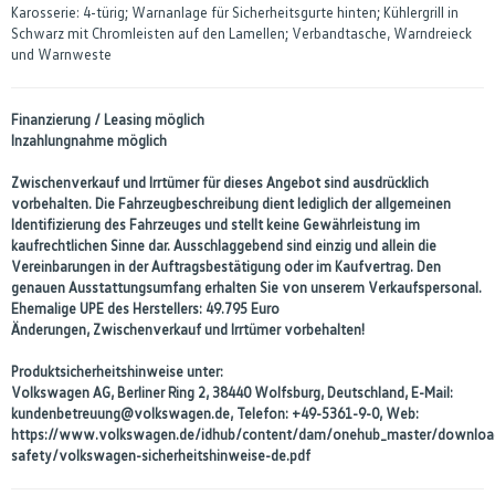
Karosserie: 4-türig; Warnanlage für Sicherheitsgurte hinten; Kühlergrill in
Schwarz mit Chromleisten auf den Lamellen; Verbandtasche, Warndreieck
und Warnweste
Finanzierung / Leasing möglich
Inzahlungnahme möglich
Zwischenverkauf und Irrtümer für dieses Angebot sind ausdrücklich
vorbehalten. Die Fahrzeugbeschreibung dient lediglich der allgemeinen
Identifizierung des Fahrzeuges und stellt keine Gewährleistung im
kaufrechtlichen Sinne dar. Ausschlaggebend sind einzig und allein die
Vereinbarungen in der Auftragsbestätigung oder im Kaufvertrag. Den
genauen Ausstattungsumfang erhalten Sie von unserem Verkaufspersonal.
Ehemalige UPE des Herstellers: 49.795 Euro
Änderungen, Zwischenverkauf und Irrtümer vorbehalten!
Produktsicherheitshinweise unter:
Volkswagen AG, Berliner Ring 2, 38440 Wolfsburg, Deutschland, E-Mail:
kundenbetreuung@volkswagen.de, Telefon: +49-5361-9-0, Web:
https://www.volkswagen.de/idhub/content/dam/onehub_master/downloa
safety/volkswagen-sicherheitshinweise-de.pdf