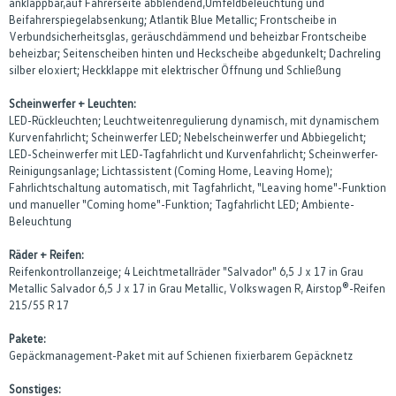
anklappbar,auf Fahrerseite abblendend,Umfeldbeleuchtung und
Beifahrerspiegelabsenkung; Atlantik Blue Metallic; Frontscheibe in
Verbundsicherheitsglas, geräuschdämmend und beheizbar Frontscheibe
beheizbar; Seitenscheiben hinten und Heckscheibe abgedunkelt; Dachreling
silber eloxiert; Heckklappe mit elektrischer Öffnung und Schließung
Scheinwerfer + Leuchten:
LED-Rückleuchten; Leuchtweitenregulierung dynamisch, mit dynamischem
Kurvenfahrlicht; Scheinwerfer LED; Nebelscheinwerfer und Abbiegelicht;
LED-Scheinwerfer mit LED-Tagfahrlicht und Kurvenfahrlicht; Scheinwerfer-
Reinigungsanlage; Lichtassistent (Coming Home, Leaving Home);
Fahrlichtschaltung automatisch, mit Tagfahrlicht, "Leaving home"-Funktion
und manueller "Coming home"-Funktion; Tagfahrlicht LED; Ambiente-
Beleuchtung
Räder + Reifen:
Reifenkontrollanzeige; 4 Leichtmetallräder "Salvador" 6,5 J x 17 in Grau
Metallic Salvador 6,5 J x 17 in Grau Metallic, Volkswagen R, Airstop®-Reifen
215/55 R 17
Pakete:
Gepäckmanagement-Paket mit auf Schienen fixierbarem Gepäcknetz
Sonstiges: