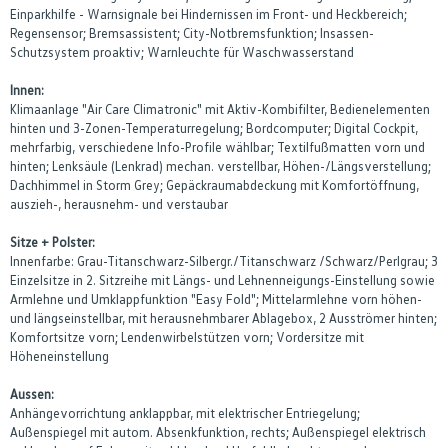
Einparkhilfe - Warnsignale bei Hindernissen im Front- und Heckbereich;
Regensensor; Bremsassistent; City-Notbremsfunktion; Insassen-
Schutzsystem proaktiv; Warnleuchte für Waschwasserstand
Innen:
Klimaanlage "Air Care Climatronic" mit Aktiv-Kombifilter, Bedienelementen
hinten und 3-Zonen-Temperaturregelung; Bordcomputer; Digital Cockpit,
mehrfarbig, verschiedene Info-Profile wählbar; Textilfußmatten vorn und
hinten; Lenksäule (Lenkrad) mechan. verstellbar, Höhen-/Längsverstellung;
Dachhimmel in Storm Grey; Gepäckraumabdeckung mit Komfortöffnung,
auszieh-, herausnehm- und verstaubar
Sitze + Polster:
Innenfarbe: Grau-Titanschwarz-Silbergr./Titanschwarz /Schwarz/Perlgrau; 3
Einzelsitze in 2. Sitzreihe mit Längs- und Lehnenneigungs-Einstellung sowie
Armlehne und Umklappfunktion "Easy Fold"; Mittelarmlehne vorn höhen-
und längseinstellbar, mit herausnehmbarer Ablagebox, 2 Ausströmer hinten;
Komfortsitze vorn; Lendenwirbelstützen vorn; Vordersitze mit
Höheneinstellung
Aussen:
Anhängevorrichtung anklappbar, mit elektrischer Entriegelung;
Außenspiegel mit autom. Absenkfunktion, rechts; Außenspiegel elektrisch