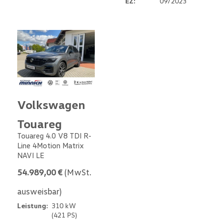
EZ:
09/2023
Volkswagen
Touareg
Touareg 4.0 V8 TDI R-
Line 4Motion Matrix
NAVI LE
54.989,00 €
(MwSt.
ausweisbar)
Leistung:
310 kW
(421 PS)