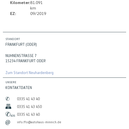
Kilometer:
81.091
km
EZ:
09/2019
STANDORT
FRANKFURT (ODER)
NUHNENSTRASSE 7
15234 FRANKFURT ODER
Zum Standort Neuhardenberg
UNSERE
KONTAKTDATEN
0335 41 43 40
0335 41 43 450
0335 41 43 40
info.ffo@autohaus-minnich.de