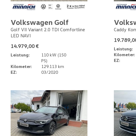
Volkswagen Golf
Volks
Golf VII Variant 2.0 TDI Comfortline
Caddy Kom
LED NAVI
19.789,0
14.979,00 €
Leistung:
Kilometer:
Leistung:
110 kW (150
EZ:
PS)
Kilometer:
129.113 km
EZ:
03/2020