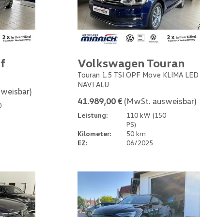
f
Volkswagen Touran
0
Touran 1.5 TSI OPF Move KLIMA LED
NAVI ALU
weisbar)
41.989,00 €
(MwSt. ausweisbar)
0
Leistung:
110 kW (150
PS)
Kilometer:
50 km
EZ:
06/2025