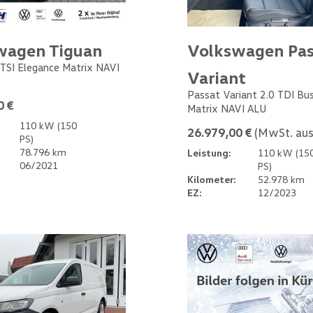
wagen Tiguan
Volkswagen Pas
 TSI Elegance Matrix NAVI
Variant
Passat Variant 2.0 TDI Bu
0 €
Matrix NAVI ALU
110 kW (150
26.979,00 €
(MwSt. aus
PS)
78.796 km
Leistung:
110 kW (15
06/2021
PS)
Kilometer:
52.978 km
EZ:
12/2023