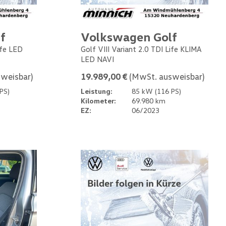
f
Volkswagen Golf
ife LED
Golf VIII Variant 2.0 TDI Life KLIMA
LED NAVI
weisbar)
19.989,00 €
(MwSt. ausweisbar)
PS)
Leistung:
85 kW (116 PS)
Kilometer:
69.980 km
EZ:
06/2023