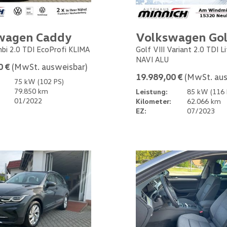
wagen Caddy
Volkswagen Gol
bi 2.0 TDI EcoProfi KLIMA
Golf VIII Variant 2.0 TDI L
NAVI ALU
0 €
(MwSt. ausweisbar)
19.989,00 €
(MwSt. aus
75 kW (102 PS)
79.850 km
Leistung:
85 kW (116 
01/2022
Kilometer:
62.066 km
EZ:
07/2023