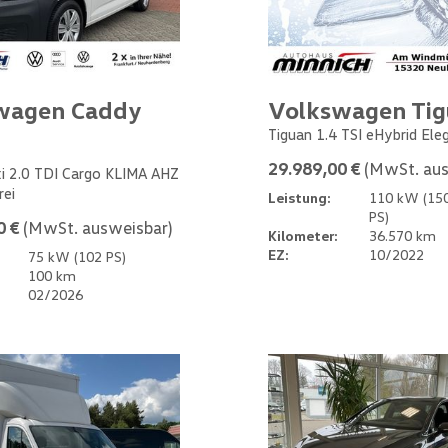
wagen Caddy
Volkswagen Ti
Tiguan 1.4 TSI eHybrid Ele
29.989,00 €
(MwSt. aus
i 2.0 TDI Cargo KLIMA AHZ
rei
Leistung:
110 kW (15
PS)
0 €
(MwSt. ausweisbar)
Kilometer:
36.570 km
EZ:
10/2022
75 kW (102 PS)
100 km
02/2026