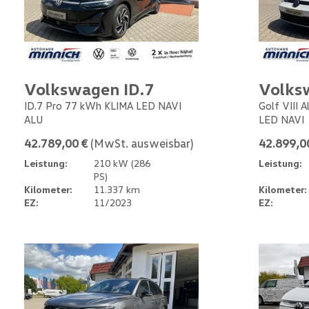
Volkswagen ID.7
Volks
ID.7 Pro 77 kWh KLIMA LED NAVI
Golf VIII 
ALU
LED NAVI
42.789,00 €
(MwSt. ausweisbar)
42.899,0
Leistung:
210 kW (286
Leistung:
PS)
Kilometer:
11.337 km
Kilometer:
EZ:
11/2023
EZ: