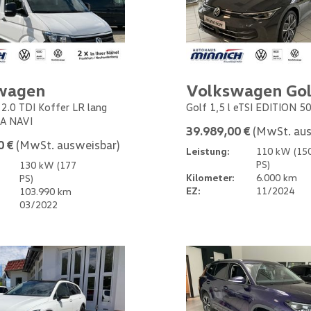
wagen
Volkswagen Gol
 2.0 TDI Koffer LR lang
Golf 1,5 l eTSI EDITION 5
A NAVI
39.989,00 €
(MwSt. aus
0 €
(MwSt. ausweisbar)
Leistung:
110 kW (15
PS)
130 kW (177
Kilometer:
6.000 km
PS)
EZ:
11/2024
103.990 km
03/2022