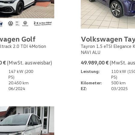
wagen Golf
Volkswagen Ta
Alltrack 2.0 TDI 4Motion
Tayron 1.5 eTSI Elegance
NAVI ALU
0 €
(MwSt. ausweisbar)
49.989,00 €
(MwSt. aus
147 kW (200
Leistung:
110 kW (15
PS)
PS)
20.450 km
Kilometer:
500 km
06/2024
EZ:
03/2025