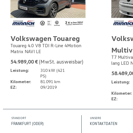
Volkswagen Touareg
Volks
Touareg 4.0 V8 TDI R-Line 4Motion
Multi
Matrix NAVI LE
T7 Multiva
54.989,00 €
(MwSt. ausweisbar)
lang LED 
Leistung:
310 kW (421
58.489,0
PS)
Kilometer:
81.091 km
Leistung:
EZ:
09/2019
Kilometer:
EZ:
STANDORT
UNSERE
FRANKFURT (ODER)
KONTAKTDATEN