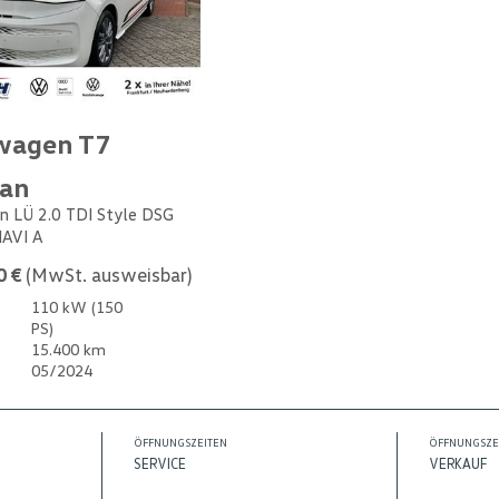
wagen T7
van
n LÜ 2.0 TDI Style DSG
NAVI A
0 €
(MwSt. ausweisbar)
110 kW (150
PS)
15.400 km
05/2024
ÖFFNUNGSZEITEN
ÖFFNUNGSZE
SERVICE
VERKAUF