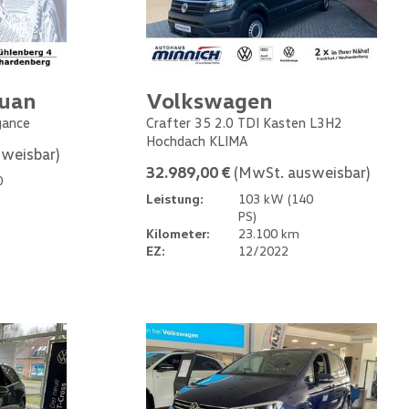
guan
Volkswagen
gance
Crafter 35 2.0 TDI Kasten L3H2
Hochdach KLIMA
weisbar)
32.989,00 €
(MwSt. ausweisbar)
0
Leistung:
103 kW (140
PS)
Kilometer:
23.100 km
EZ:
12/2022