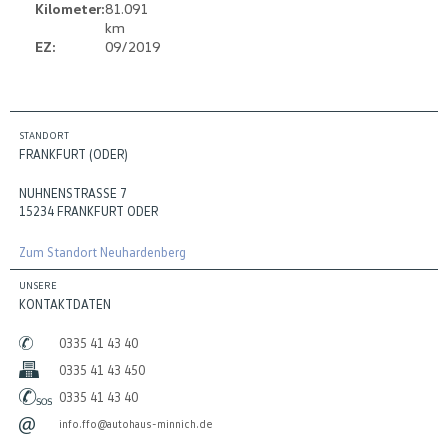
Kilometer:
81.091
km
EZ:
09/2019
STANDORT
FRANKFURT (ODER)
NUHNENSTRASSE 7
15234 FRANKFURT ODER
Zum Standort Neuhardenberg
UNSERE
KONTAKTDATEN
0335 41 43 40
0335 41 43 450
0335 41 43 40
info.ffo@autohaus-minnich.de