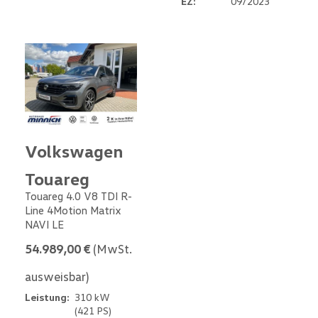
EZ:
09/2023
Volkswagen
Touareg
Touareg 4.0 V8 TDI R-
Line 4Motion Matrix
NAVI LE
54.989,00 €
(MwSt.
ausweisbar)
Leistung:
310 kW
(421 PS)