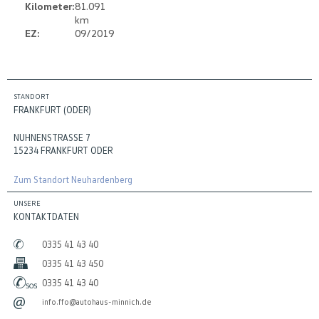
Kilometer:
81.091
km
EZ:
09/2019
STANDORT
FRANKFURT (ODER)
NUHNENSTRASSE 7
15234 FRANKFURT ODER
Zum Standort Neuhardenberg
UNSERE
KONTAKTDATEN
0335 41 43 40
0335 41 43 450
0335 41 43 40
info.ffo@autohaus-minnich.de