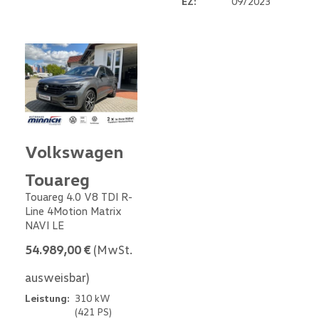
EZ:
09/2023
Volkswagen
Touareg
Touareg 4.0 V8 TDI R-
Line 4Motion Matrix
NAVI LE
54.989,00 €
(MwSt.
ausweisbar)
Leistung:
310 kW
(421 PS)