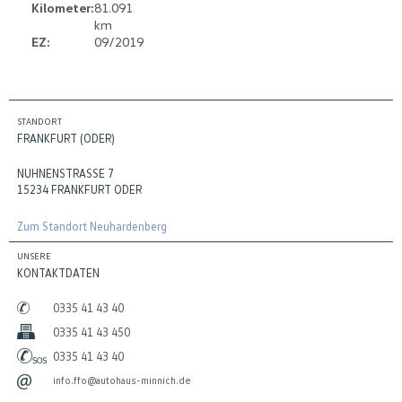
Kilometer:
81.091
km
EZ:
09/2019
STANDORT
FRANKFURT (ODER)
NUHNENSTRASSE 7
15234 FRANKFURT ODER
Zum Standort Neuhardenberg
UNSERE
KONTAKTDATEN
0335 41 43 40
0335 41 43 450
0335 41 43 40
info.ffo@autohaus-minnich.de