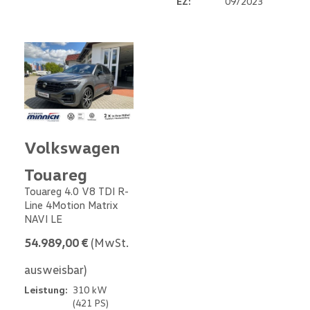
EZ:
09/2023
Volkswagen
Touareg
Touareg 4.0 V8 TDI R-
Line 4Motion Matrix
NAVI LE
54.989,00 €
(MwSt.
ausweisbar)
Leistung:
310 kW
(421 PS)