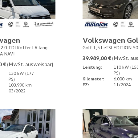
wagen
Volkswagen Gol
 2.0 TDI Koffer LR lang
Golf 1,5 l eTSI EDITION 5
A NAVI
39.989,00 €
(MwSt. aus
0 €
(MwSt. ausweisbar)
Leistung:
110 kW (15
PS)
130 kW (177
Kilometer:
6.000 km
PS)
EZ:
11/2024
103.990 km
03/2022