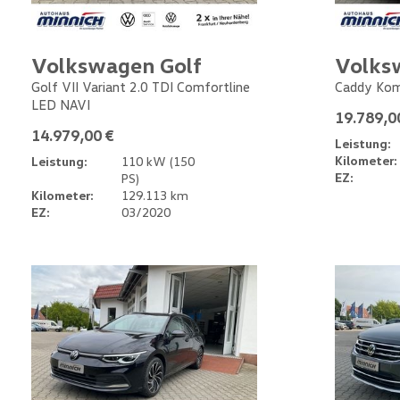
Volkswagen Golf
Volks
Golf VII Variant 2.0 TDI Comfortline
Caddy Kom
LED NAVI
19.789,0
14.979,00 €
Leistung:
Kilometer:
Leistung:
110 kW (150
EZ:
PS)
Kilometer:
129.113 km
EZ:
03/2020