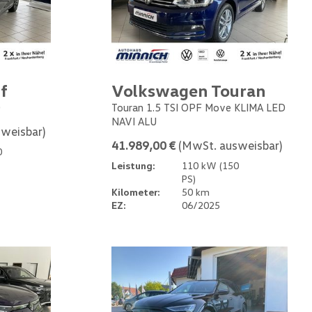
f
Volkswagen Touran
0
Touran 1.5 TSI OPF Move KLIMA LED
NAVI ALU
weisbar)
41.989,00 €
(MwSt. ausweisbar)
0
Leistung:
110 kW (150
PS)
Kilometer:
50 km
EZ:
06/2025