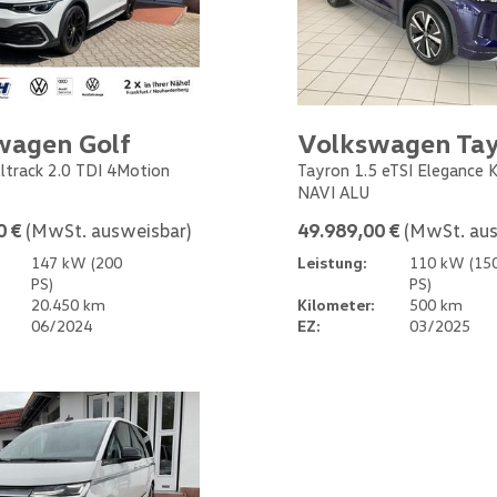
wagen Golf
Volkswagen Ta
Alltrack 2.0 TDI 4Motion
Tayron 1.5 eTSI Elegance
NAVI ALU
0 €
(MwSt. ausweisbar)
49.989,00 €
(MwSt. aus
147 kW (200
Leistung:
110 kW (15
PS)
PS)
20.450 km
Kilometer:
500 km
06/2024
EZ:
03/2025