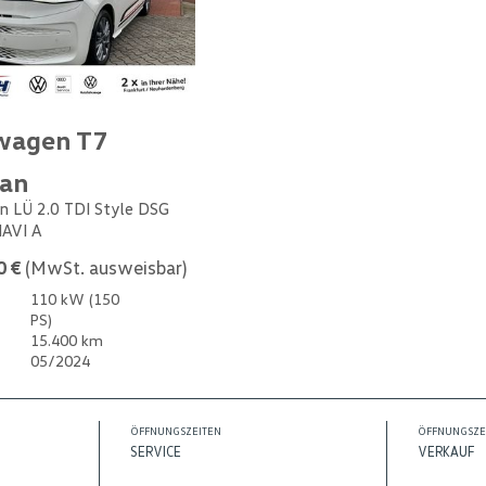
wagen T7
van
n LÜ 2.0 TDI Style DSG
NAVI A
0 €
(MwSt. ausweisbar)
110 kW (150
PS)
15.400 km
05/2024
ÖFFNUNGSZEITEN
ÖFFNUNGSZE
SERVICE
VERKAUF