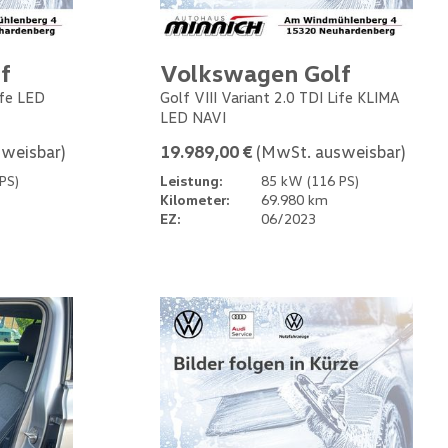
f
Volkswagen Golf
ife LED
Golf VIII Variant 2.0 TDI Life KLIMA
LED NAVI
weisbar)
19.989,00 €
(MwSt. ausweisbar)
PS)
Leistung:
85 kW (116 PS)
Kilometer:
69.980 km
EZ:
06/2023