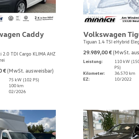
wagen Caddy
Volkswagen Ti
Tiguan 1.4 TSI eHybrid Ele
29.989,00 €
(MwSt. aus
i 2.0 TDI Cargo KLIMA AHZ
rei
Leistung:
110 kW (15
PS)
0 €
(MwSt. ausweisbar)
Kilometer:
36.570 km
EZ:
10/2022
75 kW (102 PS)
100 km
02/2026