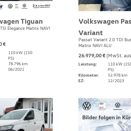
wagen Tiguan
Volkswagen Pas
 TSI Elegance Matrix NAVI
Variant
Passat Variant 2.0 TDI Bu
0 €
Matrix NAVI ALU
110 kW (150
26.979,00 €
(MwSt. aus
PS)
78.796 km
Leistung:
110 kW (15
06/2021
PS)
Kilometer:
52.978 km
EZ:
12/2023