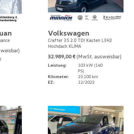
guan
Volkswagen
gance
Crafter 35 2.0 TDI Kasten L3H2
Hochdach KLIMA
weisbar)
32.989,00 €
(MwSt. ausweisbar)
0
Leistung:
103 kW (140
PS)
Kilometer:
23.100 km
EZ:
12/2022