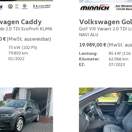
wagen Caddy
Volkswagen Gol
bi 2.0 TDI EcoProfi KLIMA
Golf VIII Variant 2.0 TDI L
NAVI ALU
0 €
(MwSt. ausweisbar)
19.989,00 €
(MwSt. aus
75 kW (102 PS)
79.850 km
Leistung:
85 kW (116 
01/2022
Kilometer:
62.066 km
EZ:
07/2023