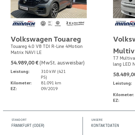
Volkswagen Touareg
Volks
Touareg 4.0 V8 TDI R-Line 4Motion
Multi
Matrix NAVI LE
T7 Multiva
54.989,00 €
(MwSt. ausweisbar)
lang LED 
Leistung:
310 kW (421
58.489,0
PS)
Kilometer:
81.091 km
Leistung:
EZ:
09/2019
Kilometer:
EZ:
STANDORT
UNSERE
FRANKFURT (ODER)
KONTAKTDATEN