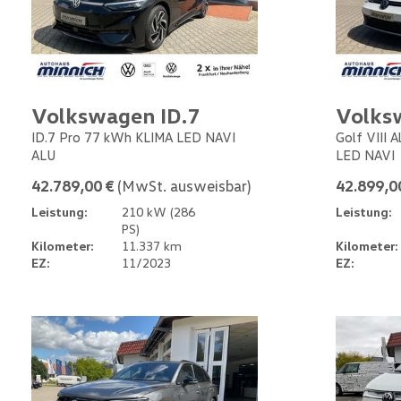
Volkswagen ID.7
Volks
ID.7 Pro 77 kWh KLIMA LED NAVI
Golf VIII 
ALU
LED NAVI
42.789,00 €
(MwSt. ausweisbar)
42.899,0
Leistung:
210 kW (286
Leistung:
PS)
Kilometer:
11.337 km
Kilometer:
EZ:
11/2023
EZ: