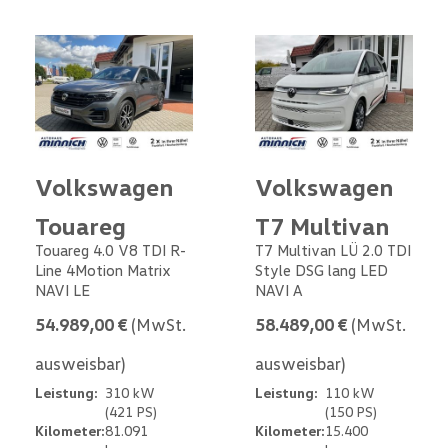
Volkswagen
Volkswagen
Touareg
T7 Multivan
Touareg 4.0 V8 TDI R-
T7 Multivan LÜ 2.0 TDI
Line 4Motion Matrix
Style DSG lang LED
NAVI LE
NAVI A
54.989,00 €
(MwSt.
58.489,00 €
(MwSt.
ausweisbar)
ausweisbar)
Leistung:
310 kW
Leistung:
110 kW
(421 PS)
(150 PS)
Kilometer:
81.091
Kilometer:
15.400