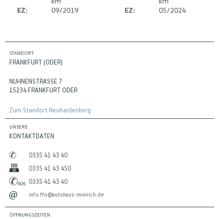
km
km
EZ:
09/2019
EZ:
05/2024
STANDORT
FRANKFURT (ODER)
NUHNENSTRASSE 7
15234 FRANKFURT ODER
Zum Standort Neuhardenberg
UNSERE
KONTAKTDATEN
0335 41 43 40
0335 41 43 450
0335 41 43 40
info.ffo@autohaus-minnich.de
ÖFFNUNGSZEITEN