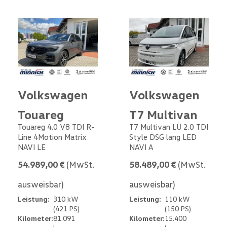
Volkswagen
Volkswagen
Touareg
T7 Multivan
Touareg 4.0 V8 TDI R-
T7 Multivan LÜ 2.0 TDI
Line 4Motion Matrix
Style DSG lang LED
NAVI LE
NAVI A
54.989,00 €
(MwSt.
58.489,00 €
(MwSt.
ausweisbar)
ausweisbar)
Leistung:
310 kW
Leistung:
110 kW
(421 PS)
(150 PS)
Kilometer:
81.091
Kilometer:
15.400