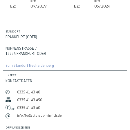
km
km
EZ:
09/2019
EZ:
05/2024
STANDORT
FRANKFURT (ODER)
NUHNENSTRASSE 7
15234 FRANKFURT ODER
Zum Standort Neuhardenberg
UNSERE
KONTAKTDATEN
0335 41 43 40
0335 41 43 450
0335 41 43 40
info.ffo@autohaus-minnich.de
ÖFFNUNGSZEITEN