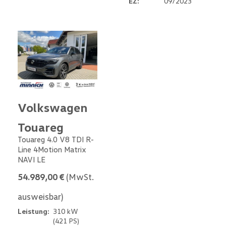
EZ:
09/2023
Volkswagen
Touareg
Touareg 4.0 V8 TDI R-
Line 4Motion Matrix
NAVI LE
54.989,00 €
(MwSt.
ausweisbar)
Leistung:
310 kW
(421 PS)