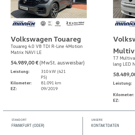
Volkswagen Touareg
Volks
Touareg 4.0 V8 TDI R-Line 4Motion
Multi
Matrix NAVI LE
T7 Multiva
54.989,00 €
(MwSt. ausweisbar)
lang LED 
Leistung:
310 kW (421
58.489,0
PS)
Kilometer:
81.091 km
Leistung:
EZ:
09/2019
Kilometer:
EZ:
STANDORT
UNSERE
FRANKFURT (ODER)
KONTAKTDATEN