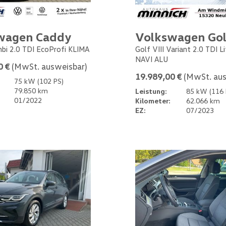
wagen Caddy
Volkswagen Gol
bi 2.0 TDI EcoProfi KLIMA
Golf VIII Variant 2.0 TDI L
NAVI ALU
0 €
(MwSt. ausweisbar)
19.989,00 €
(MwSt. aus
75 kW (102 PS)
79.850 km
Leistung:
85 kW (116 
01/2022
Kilometer:
62.066 km
EZ:
07/2023