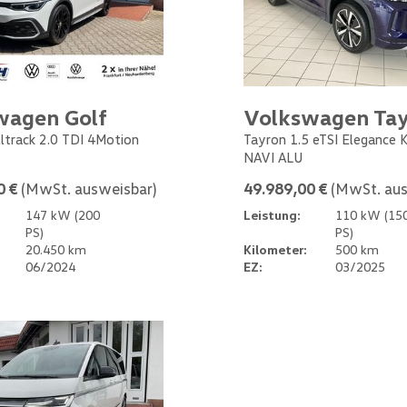
wagen Golf
Volkswagen Ta
Alltrack 2.0 TDI 4Motion
Tayron 1.5 eTSI Elegance
NAVI ALU
0 €
(MwSt. ausweisbar)
49.989,00 €
(MwSt. aus
147 kW (200
Leistung:
110 kW (15
PS)
PS)
20.450 km
Kilometer:
500 km
06/2024
EZ:
03/2025