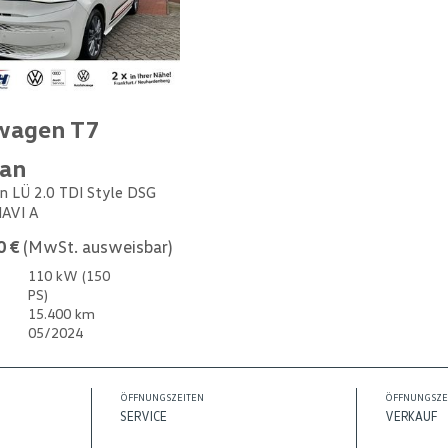
wagen T7
van
n LÜ 2.0 TDI Style DSG
NAVI A
0 €
(MwSt. ausweisbar)
110 kW (150
PS)
15.400 km
05/2024
ÖFFNUNGSZEITEN
ÖFFNUNGSZE
SERVICE
VERKAUF