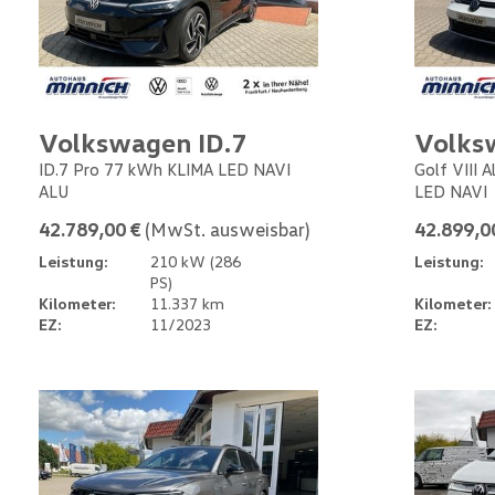
Volkswagen ID.7
Volks
ID.7 Pro 77 kWh KLIMA LED NAVI
Golf VIII 
ALU
LED NAVI
42.789,00 €
(MwSt. ausweisbar)
42.899,0
Leistung:
210 kW (286
Leistung:
PS)
Kilometer:
11.337 km
Kilometer:
EZ:
11/2023
EZ: