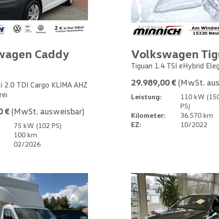
wagen Caddy
Volkswagen Ti
Tiguan 1.4 TSI eHybrid Ele
29.989,00 €
(MwSt. aus
i 2.0 TDI Cargo KLIMA AHZ
rei
Leistung:
110 kW (15
PS)
0 €
(MwSt. ausweisbar)
Kilometer:
36.570 km
EZ:
10/2022
75 kW (102 PS)
100 km
02/2026