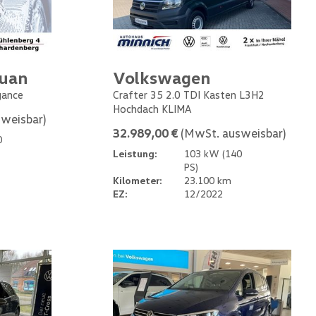
guan
Volkswagen
gance
Crafter 35 2.0 TDI Kasten L3H2
Hochdach KLIMA
weisbar)
32.989,00 €
(MwSt. ausweisbar)
0
Leistung:
103 kW (140
PS)
Kilometer:
23.100 km
EZ:
12/2022