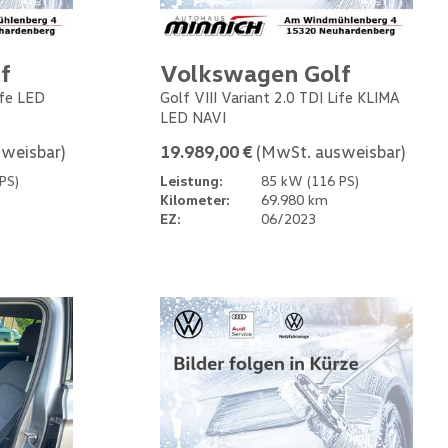
f
Volkswagen Golf
ife LED
Golf VIII Variant 2.0 TDI Life KLIMA
LED NAVI
weisbar)
19.989,00 €
(MwSt. ausweisbar)
PS)
Leistung:
85 kW (116 PS)
Kilometer:
69.980 km
EZ:
06/2023