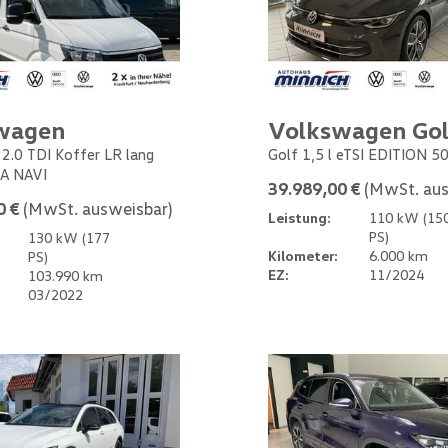
wagen
Volkswagen Gol
 2.0 TDI Koffer LR lang
Golf 1,5 l eTSI EDITION 5
A NAVI
39.989,00 €
(MwSt. aus
0 €
(MwSt. ausweisbar)
Leistung:
110 kW (15
PS)
130 kW (177
Kilometer:
6.000 km
PS)
EZ:
11/2024
103.990 km
03/2022