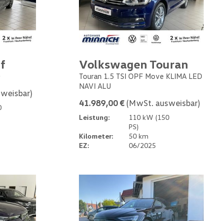
f
Volkswagen Touran
0
Touran 1.5 TSI OPF Move KLIMA LED
NAVI ALU
weisbar)
41.989,00 €
(MwSt. ausweisbar)
0
Leistung:
110 kW (150
PS)
Kilometer:
50 km
EZ:
06/2025