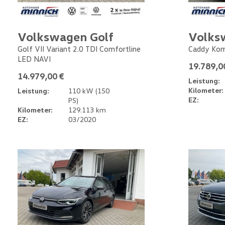
Volkswagen Golf
Volks
Golf VII Variant 2.0 TDI Comfortline
Caddy Kom
LED NAVI
19.789,0
14.979,00 €
Leistung:
Kilometer:
Leistung:
110 kW (150
EZ:
PS)
Kilometer:
129.113 km
EZ:
03/2020