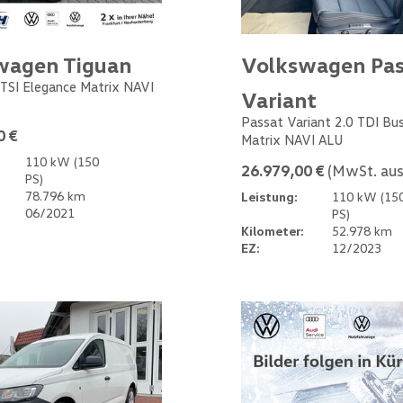
wagen Tiguan
Volkswagen Pas
 TSI Elegance Matrix NAVI
Variant
Passat Variant 2.0 TDI Bu
0 €
Matrix NAVI ALU
110 kW (150
26.979,00 €
(MwSt. aus
PS)
78.796 km
Leistung:
110 kW (15
06/2021
PS)
Kilometer:
52.978 km
EZ:
12/2023