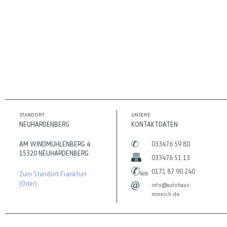
STANDORT
UNSERE
NEUHARDENBERG
KONTAKTDATEN
AM WINDMÜHLENBERG 4
033476 59 80
15320 NEUHARDENBERG
033476 51 13
0171 87 90 240
Zum Standort Frankfurt
(Oder)
info@autohaus-
minnich.de