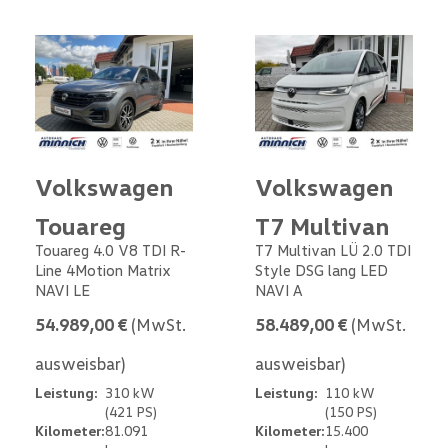
Volkswagen
Volkswagen
Touareg
T7 Multivan
Touareg 4.0 V8 TDI R-
T7 Multivan LÜ 2.0 TDI
Line 4Motion Matrix
Style DSG lang LED
NAVI LE
NAVI A
54.989,00 €
(MwSt.
58.489,00 €
(MwSt.
ausweisbar)
ausweisbar)
Leistung:
310 kW
Leistung:
110 kW
(421 PS)
(150 PS)
Kilometer:
81.091
Kilometer:
15.400