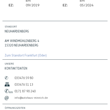
km
km
EZ:
09/2019
EZ:
05/2024
STANDORT
NEUHARDENBERG
AM WINDMÜHLENBERG 4
15320 NEUHARDENBERG
Zum Standort Frankfurt (Oder)
UNSERE
KONTAKTDATEN
033476 59 80
033476 51 13
0171 87 90 240
info@autohaus-minnich.de
ÖFFNUNGSZEITEN