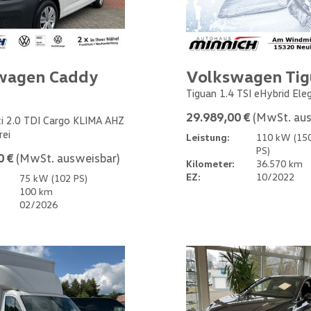
wagen Caddy
Volkswagen Ti
Tiguan 1.4 TSI eHybrid Ele
29.989,00 €
(MwSt. aus
i 2.0 TDI Cargo KLIMA AHZ
rei
Leistung:
110 kW (15
PS)
0 €
(MwSt. ausweisbar)
Kilometer:
36.570 km
EZ:
10/2022
75 kW (102 PS)
100 km
02/2026