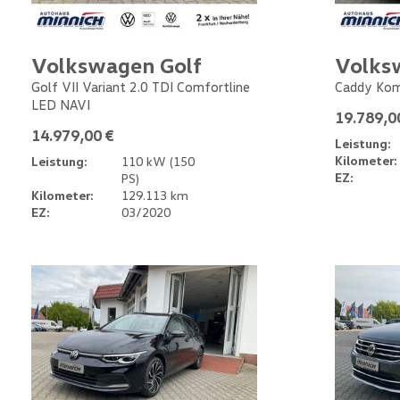
Volkswagen Golf
Volks
Golf VII Variant 2.0 TDI Comfortline
Caddy Kom
LED NAVI
19.789,0
14.979,00 €
Leistung:
Kilometer:
Leistung:
110 kW (150
EZ:
PS)
Kilometer:
129.113 km
EZ:
03/2020