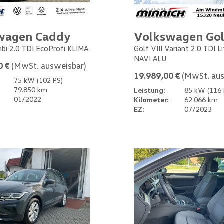
wagen Caddy
Volkswagen Gol
bi 2.0 TDI EcoProfi KLIMA
Golf VIII Variant 2.0 TDI L
NAVI ALU
0 €
(MwSt. ausweisbar)
19.989,00 €
(MwSt. aus
75 kW (102 PS)
79.850 km
Leistung:
85 kW (116 
01/2022
Kilometer:
62.066 km
EZ:
07/2023