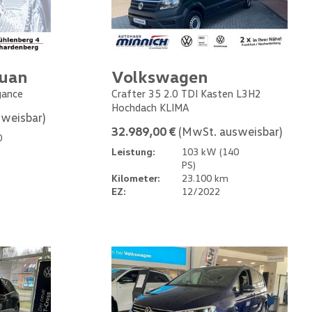
guan
Volkswagen
gance
Crafter 35 2.0 TDI Kasten L3H2
Hochdach KLIMA
weisbar)
32.989,00 €
(MwSt. ausweisbar)
0
Leistung:
103 kW (140
PS)
Kilometer:
23.100 km
EZ:
12/2022