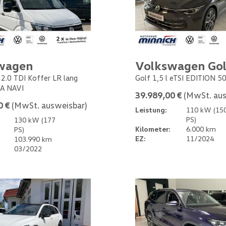
wagen
Volkswagen Gol
 2.0 TDI Koffer LR lang
Golf 1,5 l eTSI EDITION 5
A NAVI
39.989,00 €
(MwSt. aus
0 €
(MwSt. ausweisbar)
Leistung:
110 kW (15
PS)
130 kW (177
Kilometer:
6.000 km
PS)
EZ:
11/2024
103.990 km
03/2022