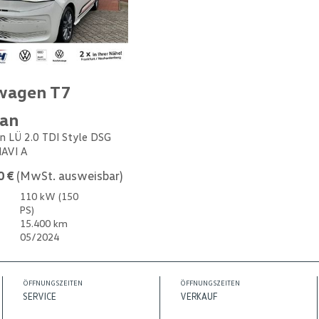
wagen T7
van
n LÜ 2.0 TDI Style DSG
NAVI A
0 €
(MwSt. ausweisbar)
110 kW (150
PS)
15.400 km
05/2024
ÖFFNUNGSZEITEN
ÖFFNUNGSZEITEN
SERVICE
VERKAUF