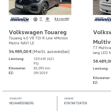
Volkswagen Touareg
Volks
Touareg 4.0 V8 TDI R-Line 4Motion
Multi
Matrix NAVI LE
T7 Multiva
54.989,00 €
(MwSt. ausweisbar)
lang LED 
Leistung:
310 kW (421
58.489,0
PS)
Kilometer:
81.091 km
Leistung:
EZ:
09/2019
Kilometer:
EZ:
STANDORT
UNSERE
NEUHARDENBERG
KONTAKTDATEN