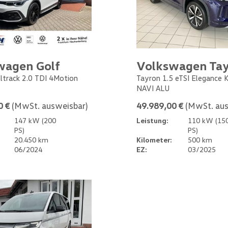
wagen Golf
Volkswagen Ta
Alltrack 2.0 TDI 4Motion
Tayron 1.5 eTSI Elegance
NAVI ALU
0 €
(MwSt. ausweisbar)
49.989,00 €
(MwSt. aus
147 kW (200
Leistung:
110 kW (15
PS)
PS)
20.450 km
Kilometer:
500 km
06/2024
EZ:
03/2025