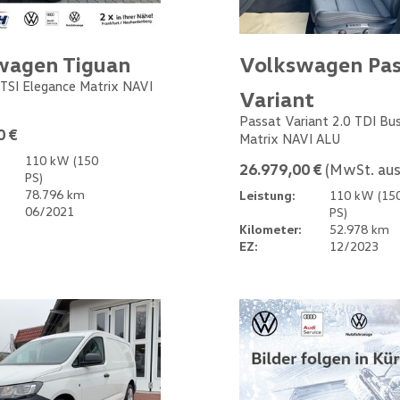
wagen Tiguan
Volkswagen Pas
 TSI Elegance Matrix NAVI
Variant
Passat Variant 2.0 TDI Bu
0 €
Matrix NAVI ALU
110 kW (150
26.979,00 €
(MwSt. aus
PS)
78.796 km
Leistung:
110 kW (15
06/2021
PS)
Kilometer:
52.978 km
EZ:
12/2023