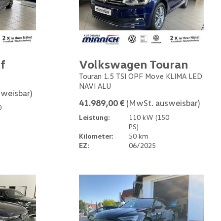
f
Volkswagen Touran
0
Touran 1.5 TSI OPF Move KLIMA LED
NAVI ALU
weisbar)
41.989,00 €
(MwSt. ausweisbar)
0
Leistung:
110 kW (150
PS)
Kilometer:
50 km
EZ:
06/2025