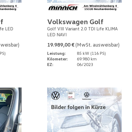
f
Volkswagen Golf
ife LED
Golf VIII Variant 2.0 TDI Life KLIMA
LED NAVI
weisbar)
19.989,00 €
(MwSt. ausweisbar)
PS)
Leistung:
85 kW (116 PS)
Kilometer:
69.980 km
EZ:
06/2023