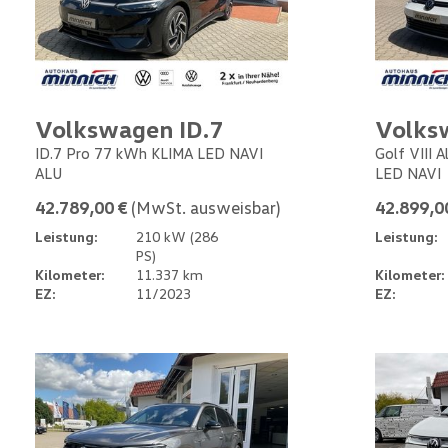
Volkswagen ID.7
Volks
ID.7 Pro 77 kWh KLIMA LED NAVI
Golf VIII 
ALU
LED NAVI
42.789,00 €
(MwSt. ausweisbar)
42.899,0
Leistung:
210 kW (286
Leistung:
PS)
Kilometer:
11.337 km
Kilometer:
EZ:
11/2023
EZ: