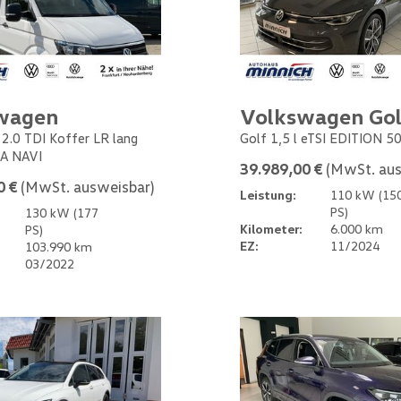
wagen
Volkswagen Gol
 2.0 TDI Koffer LR lang
Golf 1,5 l eTSI EDITION 5
A NAVI
39.989,00 €
(MwSt. aus
0 €
(MwSt. ausweisbar)
Leistung:
110 kW (15
PS)
130 kW (177
Kilometer:
6.000 km
PS)
EZ:
11/2024
103.990 km
03/2022