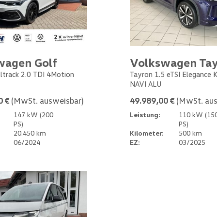
wagen Golf
Volkswagen Ta
Alltrack 2.0 TDI 4Motion
Tayron 1.5 eTSI Elegance
NAVI ALU
0 €
(MwSt. ausweisbar)
49.989,00 €
(MwSt. aus
147 kW (200
Leistung:
110 kW (15
PS)
PS)
20.450 km
Kilometer:
500 km
06/2024
EZ:
03/2025