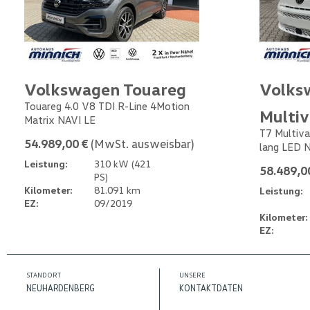
Volkswagen Touareg
Volks
Touareg 4.0 V8 TDI R-Line 4Motion
Multi
Matrix NAVI LE
T7 Multiva
54.989,00 €
(MwSt. ausweisbar)
lang LED 
Leistung:
310 kW (421
58.489,0
PS)
Kilometer:
81.091 km
Leistung:
EZ:
09/2019
Kilometer:
EZ:
STANDORT
UNSERE
NEUHARDENBERG
KONTAKTDATEN