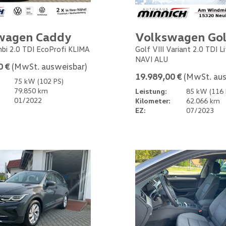
wagen Caddy
Volkswagen Gol
bi 2.0 TDI EcoProfi KLIMA
Golf VIII Variant 2.0 TDI L
NAVI ALU
0 €
(MwSt. ausweisbar)
19.989,00 €
(MwSt. aus
75 kW (102 PS)
79.850 km
Leistung:
85 kW (116 
01/2022
Kilometer:
62.066 km
EZ:
07/2023