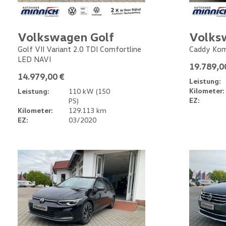
Volkswagen Golf
Volks
Golf VII Variant 2.0 TDI Comfortline
Caddy Kom
LED NAVI
19.789,0
14.979,00 €
Leistung:
Kilometer:
Leistung:
110 kW (150
EZ:
PS)
Kilometer:
129.113 km
EZ:
03/2020