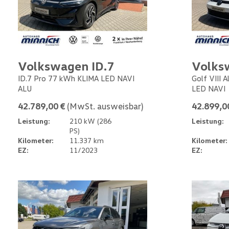
Volkswagen ID.7
Volks
ID.7 Pro 77 kWh KLIMA LED NAVI
Golf VIII 
ALU
LED NAVI
42.789,00 €
(MwSt. ausweisbar)
42.899,0
Leistung:
210 kW (286
Leistung:
PS)
Kilometer:
11.337 km
Kilometer:
EZ:
11/2023
EZ: