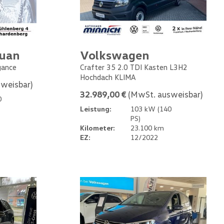
guan
Volkswagen
gance
Crafter 35 2.0 TDI Kasten L3H2
Hochdach KLIMA
weisbar)
32.989,00 €
(MwSt. ausweisbar)
0
Leistung:
103 kW (140
PS)
Kilometer:
23.100 km
EZ:
12/2022