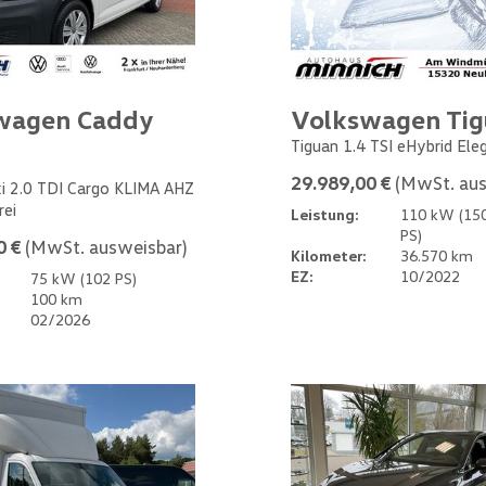
wagen Caddy
Volkswagen Ti
Tiguan 1.4 TSI eHybrid Ele
29.989,00 €
(MwSt. aus
i 2.0 TDI Cargo KLIMA AHZ
rei
Leistung:
110 kW (15
PS)
0 €
(MwSt. ausweisbar)
Kilometer:
36.570 km
EZ:
10/2022
75 kW (102 PS)
100 km
02/2026