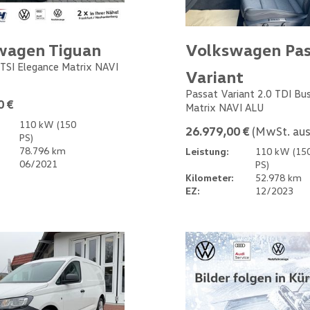
wagen Tiguan
Volkswagen Pas
 TSI Elegance Matrix NAVI
Variant
Passat Variant 2.0 TDI Bu
0 €
Matrix NAVI ALU
110 kW (150
26.979,00 €
(MwSt. aus
PS)
78.796 km
Leistung:
110 kW (15
06/2021
PS)
Kilometer:
52.978 km
EZ:
12/2023