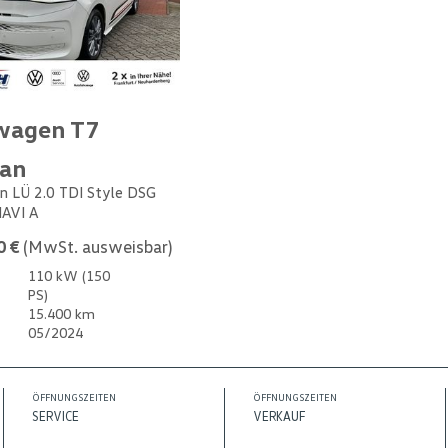
wagen T7
van
n LÜ 2.0 TDI Style DSG
NAVI A
0 €
(MwSt. ausweisbar)
110 kW (150
PS)
15.400 km
05/2024
ÖFFNUNGSZEITEN
ÖFFNUNGSZEITEN
SERVICE
VERKAUF