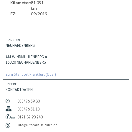
Kilometer:
81.091
km
EZ:
09/2019
STANDORT
NEUHARDENBERG
AM WINDMÜHLENBERG 4
15320 NEUHARDENBERG
Zum Standort Frankfurt (Oder)
UNSERE
KONTAKTDATEN
033476 59 80
033476 51 13
0171 87 90 240
info@autohaus-minnich.de