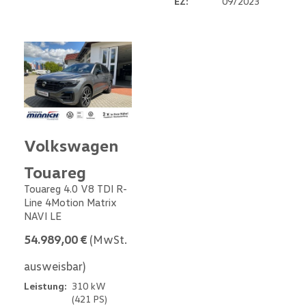
EZ:
09/2023
Volkswagen
Touareg
Touareg 4.0 V8 TDI R-
Line 4Motion Matrix
NAVI LE
54.989,00 €
(MwSt.
ausweisbar)
Leistung:
310 kW
(421 PS)