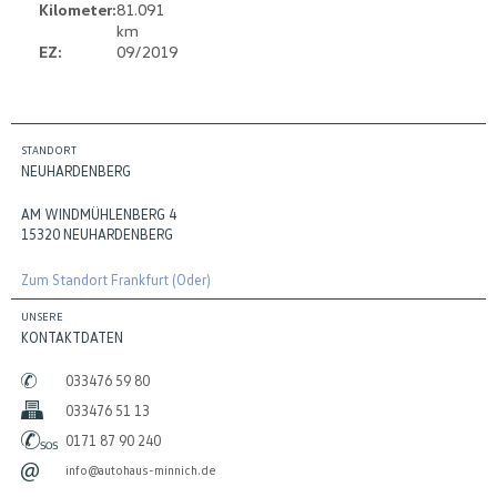
Kilometer:
81.091
km
EZ:
09/2019
STANDORT
NEUHARDENBERG
AM WINDMÜHLENBERG 4
15320 NEUHARDENBERG
Zum Standort Frankfurt (Oder)
UNSERE
KONTAKTDATEN
033476 59 80
033476 51 13
0171 87 90 240
info@autohaus-minnich.de