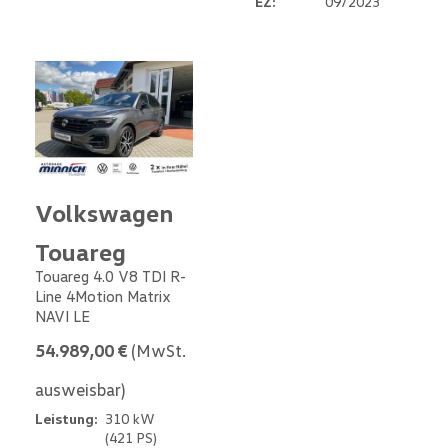
EZ:
09/2023
Volkswagen
Touareg
Touareg 4.0 V8 TDI R-
Line 4Motion Matrix
NAVI LE
54.989,00 €
(MwSt.
ausweisbar)
Leistung:
310 kW
(421 PS)