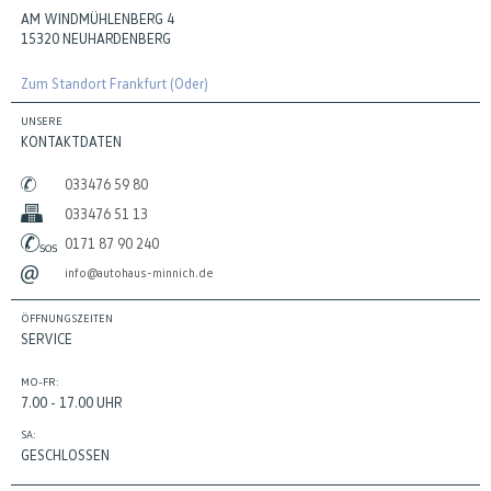
AM WINDMÜHLENBERG 4
15320 NEUHARDENBERG
Zum Standort Frankfurt (Oder)
UNSERE
KONTAKTDATEN
033476 59 80
033476 51 13
0171 87 90 240
info@autohaus-minnich.de
ÖFFNUNGSZEITEN
SERVICE
MO-FR:
7.00 - 17.00 UHR
SA:
GESCHLOSSEN