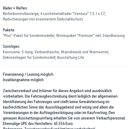
Räder + Reifen:
Reifenkontrollanzeige; 4 Leichtmetallräder "Ventura" 7,5 J x 17;
Radsicherungen mit erweitertem Diebstahlschutz
Pakete:
"Plus"-Paket für Sondermodelle; Winterpaket "Premium" inkl. Standheizung
Sonstiges:
Karosserie: 5-türig; Verbandtasche, Warndreieck und Warnweste;
Dekoreinlagen für Sondermodell; Ausstattung Life
Finanzierung / Leasing möglich
Inzahlungnahme möglich
Zwischenverkauf und Irrtümer für dieses Angebot sind ausdrücklich
vorbehalten. Die Fahrzeugbeschreibung dient lediglich der allgemeinen
Identifizierung des Fahrzeuges und stellt keine Gewährleistung im
kaufrechtlichen Sinne dar. Ausschlaggebend sind einzig und allein die
Vereinbarungen in der Auftragsbestätigung oder im Kaufvertrag. Den
genauen Ausstattungsumfang erhalten Sie von unserem Verkaufspersonal.
Ehemalige UPE des Herstellers: 45.554 Euro
Änderungen, Zwischenverkauf und Irrtümer vorbehalten!