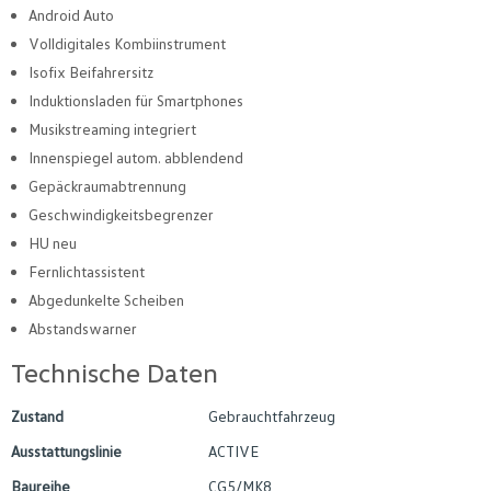
Android Auto
Volldigitales Kombiinstrument
Isofix Beifahrersitz
Induktionsladen für Smartphones
Musikstreaming integriert
Innenspiegel autom. abblendend
Gepäckraumabtrennung
Geschwindigkeitsbegrenzer
HU neu
Fernlichtassistent
Abgedunkelte Scheiben
Abstandswarner
Technische Daten
Zustand
Gebrauchtfahrzeug
Ausstattungslinie
ACTIVE
Baureihe
CG5/MK8