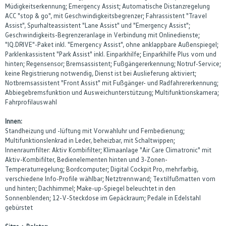
Müdigkeitserkennung; Emergency Assist; Automatische Distanzregelung
ACC "stop & go", mit Geschwindigkeitsbegrenzer; Fahrassistent "Travel
Assist", Spurhalteassistent "Lane Assist" und "Emergency Assist";
Geschwindigkeits-Begrenzeranlage in Verbindung mit Onlinedienste;
"IQ.DRIVE"-Paket inkl. "Emergency Assist", ohne anklappbare Außenspiegel;
Parklenkassistent "Park Assist" inkl. Einparkhilfe; Einparkhilfe Plus vorn und
hinten; Regensensor; Bremsassistent; Fußgängererkennung; Notruf-Service;
keine Registrierung notwendig, Dienst ist bei Auslieferung aktiviert;
Notbremsassistent "Front Assist" mit Fußgänger- und Radfahrererkennung;
Abbiegebremsfunktion und Ausweichunterstützung; Multifunktionskamera;
Fahrprofilauswahl
Innen:
Standheizung und -lüftung mit Vorwahluhr und Fernbedienung;
Multifunktionslenkrad in Leder, beheizbar, mit Schaltwippen;
Innenraumfilter: Aktiv Kombifilter; Klimaanlage "Air Care Climatronic" mit
Aktiv-Kombifilter, Bedienelementen hinten und 3-Zonen-
Temperaturregelung; Bordcomputer; Digital Cockpit Pro, mehrfarbig,
verschiedene Info-Profile wählbar; Netztrennwand; Textilfußmatten vorn
und hinten; Dachhimmel; Make-up-Spiegel beleuchtet in den
Sonnenblenden; 12-V-Steckdose im Gepäckraum; Pedale in Edelstahl
gebürstet