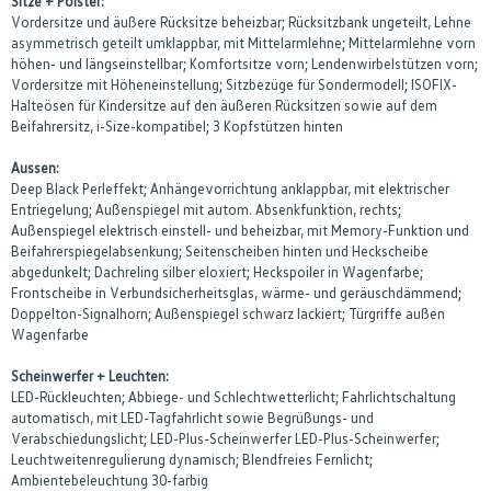
Sitze + Polster:
Vordersitze und äußere Rücksitze beheizbar; Rücksitzbank ungeteilt, Lehne
asymmetrisch geteilt umklappbar, mit Mittelarmlehne; Mittelarmlehne vorn
höhen- und längseinstellbar; Komfortsitze vorn; Lendenwirbelstützen vorn;
Vordersitze mit Höheneinstellung; Sitzbezüge für Sondermodell; ISOFIX-
Halteösen für Kindersitze auf den äußeren Rücksitzen sowie auf dem
Beifahrersitz, i-Size-kompatibel; 3 Kopfstützen hinten
Aussen:
Deep Black Perleffekt; Anhängevorrichtung anklappbar, mit elektrischer
Entriegelung; Außenspiegel mit autom. Absenkfunktion, rechts;
Außenspiegel elektrisch einstell- und beheizbar, mit Memory-Funktion und
Beifahrerspiegelabsenkung; Seitenscheiben hinten und Heckscheibe
abgedunkelt; Dachreling silber eloxiert; Heckspoiler in Wagenfarbe;
Frontscheibe in Verbundsicherheitsglas, wärme- und geräuschdämmend;
Doppelton-Signalhorn; Außenspiegel schwarz lackiert; Türgriffe außen
Wagenfarbe
Scheinwerfer + Leuchten:
LED-Rückleuchten; Abbiege- und Schlechtwetterlicht; Fahrlichtschaltung
automatisch, mit LED-Tagfahrlicht sowie Begrüßungs- und
Verabschiedungslicht; LED-Plus-Scheinwerfer LED-Plus-Scheinwerfer;
Leuchtweitenregulierung dynamisch; Blendfreies Fernlicht;
Ambientebeleuchtung 30-farbig