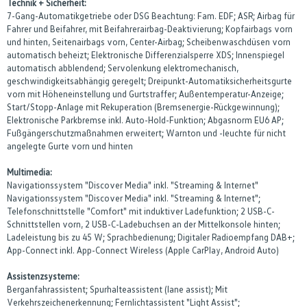
Technik + Sicherheit:
7-Gang-Automatikgetriebe oder DSG Beachtung: Fam. EDF; ASR; Airbag für
Fahrer und Beifahrer, mit Beifahrerairbag-Deaktivierung; Kopfairbags vorn
und hinten, Seitenairbags vorn, Center-Airbag; Scheibenwaschdüsen vorn
automatisch beheizt; Elektronische Differenzialsperre XDS; Innenspiegel
automatisch abblendend; Servolenkung elektromechanisch,
geschwindigkeitsabhängig geregelt; Dreipunkt-Automatiksicherheitsgurte
vorn mit Höheneinstellung und Gurtstraffer; Außentemperatur-Anzeige;
Start/Stopp-Anlage mit Rekuperation (Bremsenergie-Rückgewinnung);
Elektronische Parkbremse inkl. Auto-Hold-Funktion; Abgasnorm EU6 AP;
Fußgängerschutzmaßnahmen erweitert; Warnton und -leuchte für nicht
angelegte Gurte vorn und hinten
Multimedia:
Navigationssystem "Discover Media" inkl. "Streaming & Internet"
Navigationssystem "Discover Media" inkl. "Streaming & Internet";
Telefonschnittstelle "Comfort" mit induktiver Ladefunktion; 2 USB-C-
Schnittstellen vorn, 2 USB-C-Ladebuchsen an der Mittelkonsole hinten;
Ladeleistung bis zu 45 W; Sprachbedienung; Digitaler Radioempfang DAB+;
App-Connect inkl. App-Connect Wireless (Apple CarPlay, Android Auto)
Assistenzsysteme:
Berganfahrassistent; Spurhalteassistent (lane assist); Mit
Verkehrszeichenerkennung; Fernlichtassistent "Light Assist";