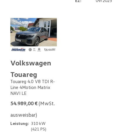
EZ:
09/2023
Volkswagen
Touareg
Touareg 4.0 V8 TDI R-
Line 4Motion Matrix
NAVI LE
54.989,00 €
(MwSt.
ausweisbar)
Leistung:
310 kW
(421 PS)