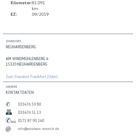
Kilometer:
81.091
km
EZ:
09/2019
STANDORT
NEUHARDENBERG
AM WINDMÜHLENBERG 4
15320 NEUHARDENBERG
Zum Standort Frankfurt (Oder)
UNSERE
KONTAKTDATEN
033476 59 80
033476 51 13
0171 87 90 240
info@autohaus-minnich.de