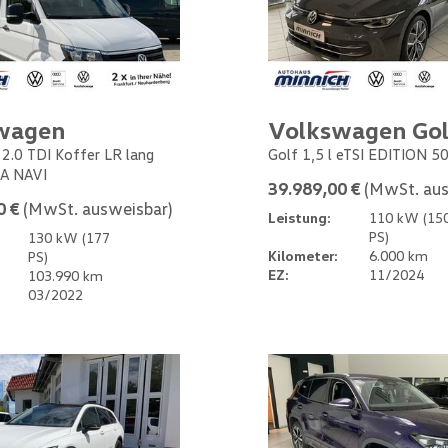
wagen
Volkswagen Gol
 2.0 TDI Koffer LR lang
Golf 1,5 l eTSI EDITION 5
A NAVI
39.989,00 €
(MwSt. aus
0 €
(MwSt. ausweisbar)
Leistung:
110 kW (15
PS)
130 kW (177
Kilometer:
6.000 km
PS)
EZ:
11/2024
103.990 km
03/2022