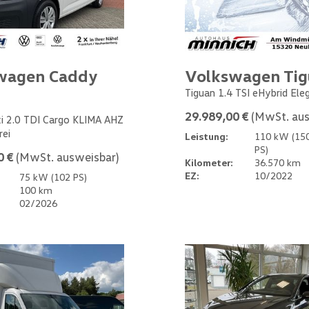
wagen Caddy
Volkswagen Ti
Tiguan 1.4 TSI eHybrid Ele
29.989,00 €
(MwSt. aus
i 2.0 TDI Cargo KLIMA AHZ
rei
Leistung:
110 kW (15
PS)
0 €
(MwSt. ausweisbar)
Kilometer:
36.570 km
EZ:
10/2022
75 kW (102 PS)
100 km
02/2026