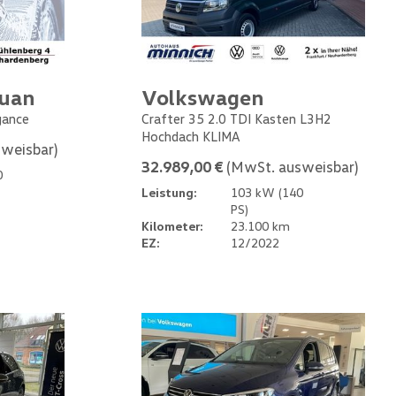
guan
Volkswagen
gance
Crafter 35 2.0 TDI Kasten L3H2
Hochdach KLIMA
weisbar)
32.989,00 €
(MwSt. ausweisbar)
0
Leistung:
103 kW (140
PS)
Kilometer:
23.100 km
EZ:
12/2022