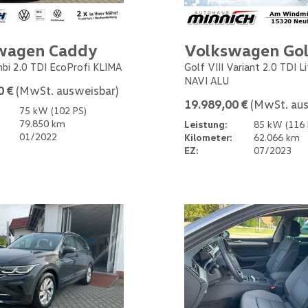
wagen Caddy
Volkswagen Gol
bi 2.0 TDI EcoProfi KLIMA
Golf VIII Variant 2.0 TDI L
NAVI ALU
0 €
(MwSt. ausweisbar)
19.989,00 €
(MwSt. aus
75 kW (102 PS)
79.850 km
Leistung:
85 kW (116 
01/2022
Kilometer:
62.066 km
EZ:
07/2023