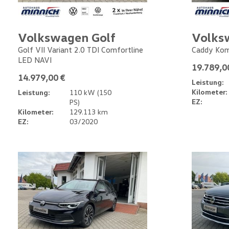
Volkswagen Golf
Volks
Golf VII Variant 2.0 TDI Comfortline
Caddy Kom
LED NAVI
19.789,0
14.979,00 €
Leistung:
Kilometer:
Leistung:
110 kW (150
EZ:
PS)
Kilometer:
129.113 km
EZ:
03/2020