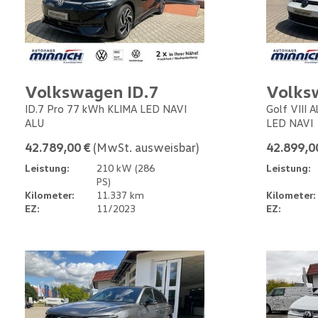
Volkswagen ID.7
Volks
ID.7 Pro 77 kWh KLIMA LED NAVI
Golf VIII 
ALU
LED NAVI
42.789,00 €
(MwSt. ausweisbar)
42.899,0
Leistung:
210 kW (286
Leistung:
PS)
Kilometer:
11.337 km
Kilometer:
EZ:
11/2023
EZ: