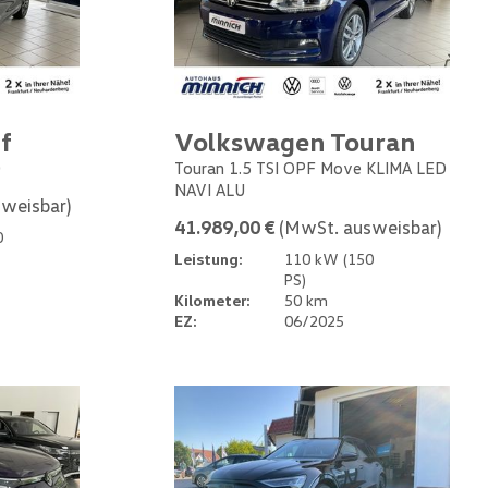
f
Volkswagen Touran
0
Touran 1.5 TSI OPF Move KLIMA LED
NAVI ALU
weisbar)
41.989,00 €
(MwSt. ausweisbar)
0
Leistung:
110 kW (150
PS)
Kilometer:
50 km
EZ:
06/2025