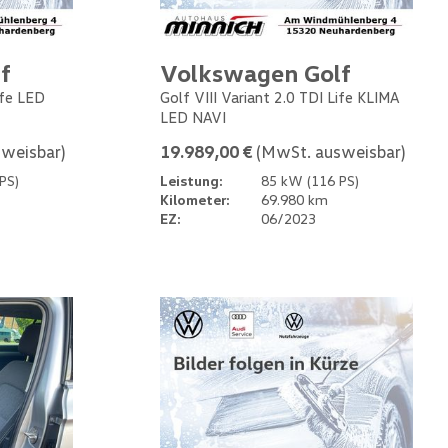
f
Volkswagen Golf
ife LED
Golf VIII Variant 2.0 TDI Life KLIMA
LED NAVI
weisbar)
19.989,00 €
(MwSt. ausweisbar)
PS)
Leistung:
85 kW (116 PS)
Kilometer:
69.980 km
EZ:
06/2023