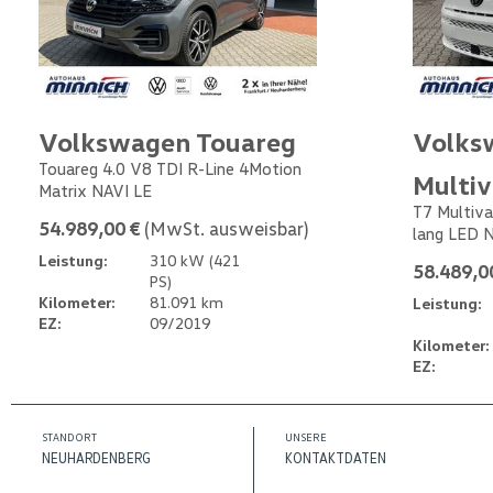
Volkswagen Touareg
Volks
Touareg 4.0 V8 TDI R-Line 4Motion
Multi
Matrix NAVI LE
T7 Multiva
54.989,00 €
(MwSt. ausweisbar)
lang LED 
Leistung:
310 kW (421
58.489,0
PS)
Kilometer:
81.091 km
Leistung:
EZ:
09/2019
Kilometer:
EZ:
STANDORT
UNSERE
NEUHARDENBERG
KONTAKTDATEN