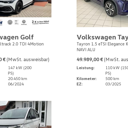
wagen Golf
Volkswagen Ta
Alltrack 2.0 TDI 4Motion
Tayron 1.5 eTSI Elegance
NAVI ALU
0 €
(MwSt. ausweisbar)
49.989,00 €
(MwSt. aus
147 kW (200
Leistung:
110 kW (15
PS)
PS)
20.450 km
Kilometer:
500 km
06/2024
EZ:
03/2025