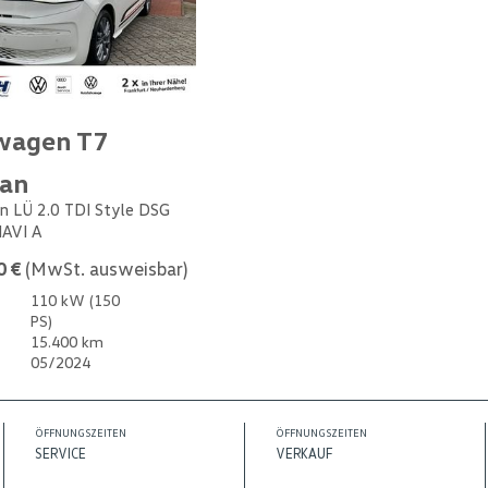
wagen T7
van
n LÜ 2.0 TDI Style DSG
NAVI A
0 €
(MwSt. ausweisbar)
110 kW (150
PS)
15.400 km
05/2024
ÖFFNUNGSZEITEN
ÖFFNUNGSZEITEN
SERVICE
VERKAUF