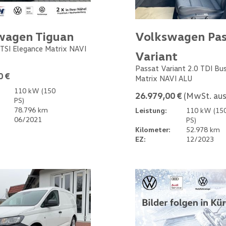
wagen Tiguan
Volkswagen Pas
 TSI Elegance Matrix NAVI
Variant
Passat Variant 2.0 TDI Bu
0 €
Matrix NAVI ALU
110 kW (150
26.979,00 €
(MwSt. aus
PS)
78.796 km
Leistung:
110 kW (15
06/2021
PS)
Kilometer:
52.978 km
EZ:
12/2023