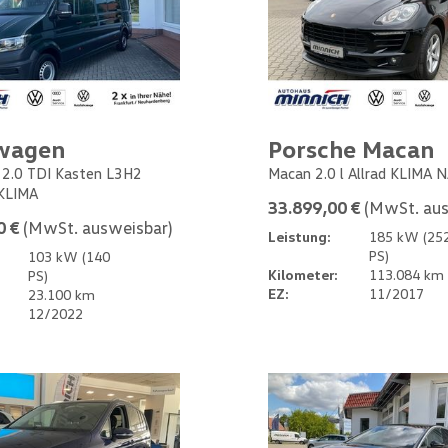
wagen
Porsche Macan
 2.0 TDI Kasten L3H2
Macan 2.0 l Allrad KLIMA 
KLIMA
33.899,00 €
(MwSt. aus
0 €
(MwSt. ausweisbar)
Leistung:
185 kW (25
PS)
103 kW (140
Kilometer:
113.084 km
PS)
EZ:
11/2017
23.100 km
12/2022