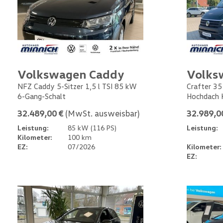
Volkswagen Caddy
Volks
NFZ Caddy 5-Sitzer 1,5 l TSI 85 kW
Crafter 35
6-Gang-Schalt
Hochdach 
32.489,00 €
(MwSt. ausweisbar)
32.989,0
Leistung:
85 kW (116 PS)
Leistung:
Kilometer:
100 km
EZ:
07/2026
Kilometer:
EZ: