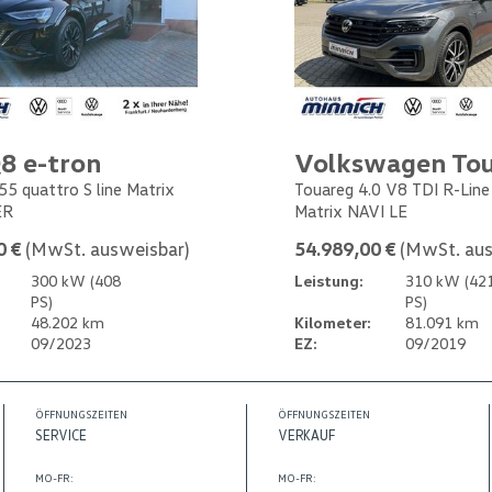
8 e-tron
Volkswagen To
55 quattro S line Matrix
Touareg 4.0 V8 TDI R-Lin
ER
Matrix NAVI LE
0 €
(MwSt. ausweisbar)
54.989,00 €
(MwSt. aus
300 kW (408
Leistung:
310 kW (42
PS)
PS)
48.202 km
Kilometer:
81.091 km
09/2023
EZ:
09/2019
ÖFFNUNGSZEITEN
ÖFFNUNGSZEITEN
SERVICE
VERKAUF
MO-FR:
MO-FR: