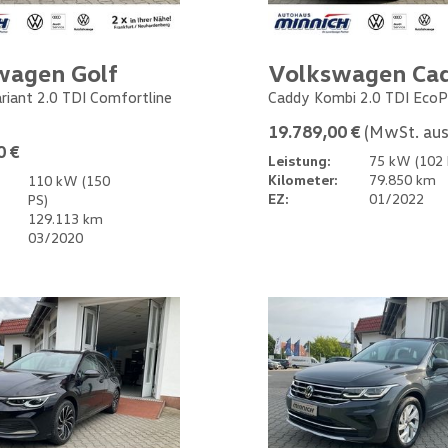
wagen Golf
Volkswagen Ca
ariant 2.0 TDI Comfortline
Caddy Kombi 2.0 TDI EcoP
19.789,00 €
(MwSt. aus
0 €
Leistung:
75 kW (102 
Kilometer:
79.850 km
110 kW (150
EZ:
01/2022
PS)
129.113 km
03/2020