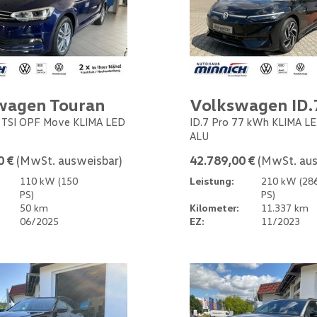
wagen Touran
Volkswagen ID.
5 TSI OPF Move KLIMA LED
ID.7 Pro 77 kWh KLIMA L
ALU
0 €
(MwSt. ausweisbar)
42.789,00 €
(MwSt. aus
110 kW (150
Leistung:
210 kW (28
PS)
PS)
50 km
Kilometer:
11.337 km
06/2025
EZ:
11/2023