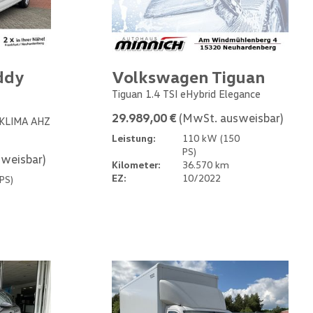
ddy
Volkswagen Tiguan
Tiguan 1.4 TSI eHybrid Elegance
29.989,00 €
(MwSt. ausweisbar)
 KLIMA AHZ
Leistung:
110 kW (150
PS)
weisbar)
Kilometer:
36.570 km
EZ:
10/2022
PS)