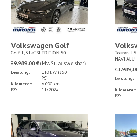
Volkswagen Golf
Volks
Golf 1,5 l eTSI EDITION 50
Touran 1.
NAVI ALU
39.989,00 €
(MwSt. ausweisbar)
41.989,0
Leistung:
110 kW (150
PS)
Leistung:
Kilometer:
6.000 km
EZ:
11/2024
Kilometer:
EZ: