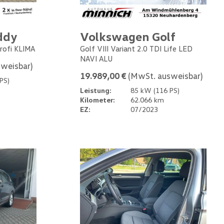
ddy
Volkswagen Golf
rofi KLIMA
Golf VIII Variant 2.0 TDI Life LED
NAVI ALU
weisbar)
19.989,00 €
(MwSt. ausweisbar)
PS)
Leistung:
85 kW (116 PS)
Kilometer:
62.066 km
EZ:
07/2023