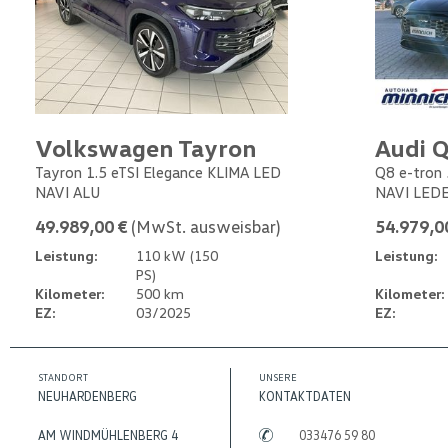
Volkswagen Tayron
Audi Q
Tayron 1.5 eTSI Elegance KLIMA LED
Q8 e-tron 
NAVI ALU
NAVI LED
49.989,00 €
(MwSt. ausweisbar)
54.979,0
Leistung:
110 kW (150
Leistung:
PS)
Kilometer:
500 km
Kilometer:
EZ:
03/2025
EZ:
STANDORT
UNSERE
NEUHARDENBERG
KONTAKTDATEN
AM WINDMÜHLENBERG 4
033476 59 80