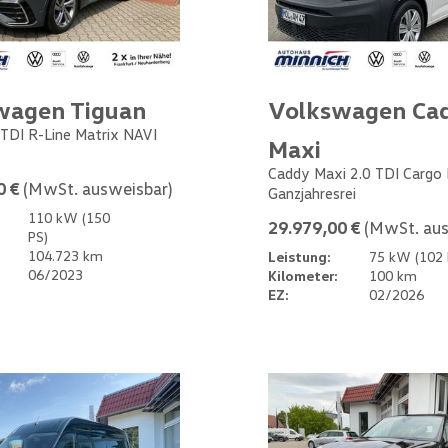
wagen Tiguan
Volkswagen Ca
 TDI R-Line Matrix NAVI
Maxi
Caddy Maxi 2.0 TDI Cargo
0 €
(MwSt. ausweisbar)
Ganzjahresrei
110 kW (150
29.979,00 €
(MwSt. aus
PS)
104.723 km
Leistung:
75 kW (102 
06/2023
Kilometer:
100 km
EZ:
02/2026