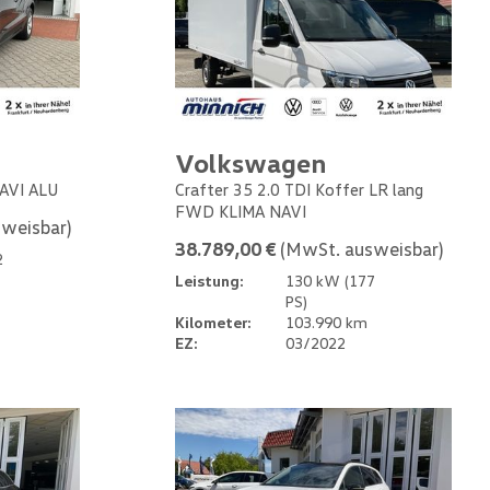
Volkswagen
NAVI ALU
Crafter 35 2.0 TDI Koffer LR lang
FWD KLIMA NAVI
weisbar)
38.789,00 €
(MwSt. ausweisbar)
2
Leistung:
130 kW (177
PS)
Kilometer:
103.990 km
EZ:
03/2022