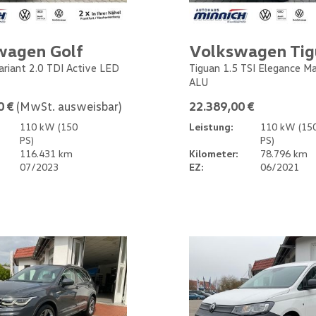
wagen Golf
Volkswagen Ti
Variant 2.0 TDI Active LED
Tiguan 1.5 TSI Elegance M
ALU
0 €
(MwSt. ausweisbar)
22.389,00 €
110 kW (150
Leistung:
110 kW (15
PS)
PS)
116.431 km
Kilometer:
78.796 km
07/2023
EZ:
06/2021