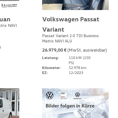
guan
Volkswagen Passat
atrix NAVI
Variant
Passat Variant 2.0 TDI Business
Matrix NAVI ALU
0
26.979,00 €
(MwSt. ausweisbar)
Leistung:
110 kW (150
PS)
Kilometer:
52.978 km
EZ:
12/2023