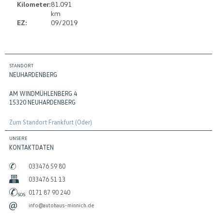
Kilometer:
81.091
km
EZ:
09/2019
STANDORT
NEUHARDENBERG
AM WINDMÜHLENBERG 4
15320 NEUHARDENBERG
Zum Standort Frankfurt (Oder)
UNSERE
KONTAKTDATEN
033476 59 80
033476 51 13
0171 87 90 240
info@autohaus-minnich.de