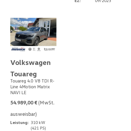
EZ:
09/2023
Volkswagen
Touareg
Touareg 4.0 V8 TDI R-
Line 4Motion Matrix
NAVI LE
54.989,00 €
(MwSt.
ausweisbar)
Leistung:
310 kW
(421 PS)